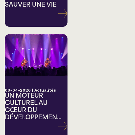
SAUVER UNE VIE
09-04-2026
|
Actualités
UN MOTEUR
CULTUREL AU
CŒUR DU
DÉVELOPPEMEN...