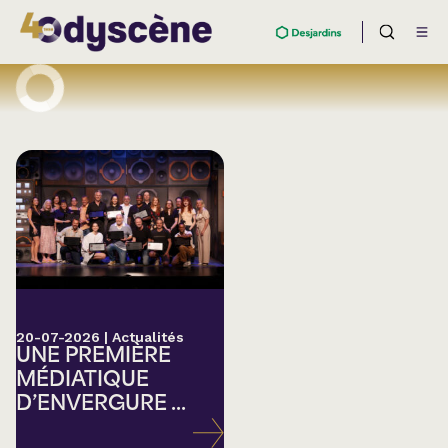
20-07-2026
|
Actualités
UNE PREMIÈRE
MÉDIATIQUE
D’ENVERGURE ...