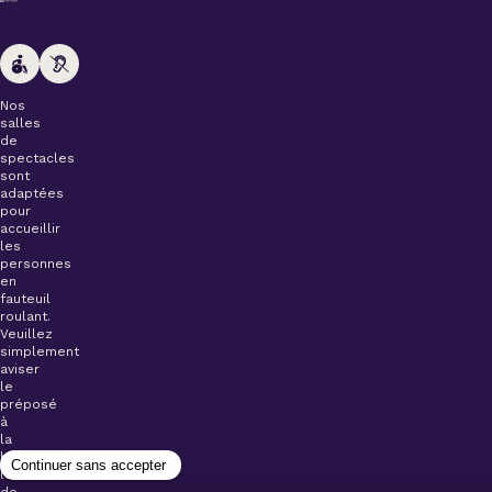
Nos
salles
de
spectacles
sont
adaptées
pour
accueillir
les
personnes
en
fauteuil
roulant.
Veuillez
simplement
aviser
le
préposé
à
la
billetterie
lors
de