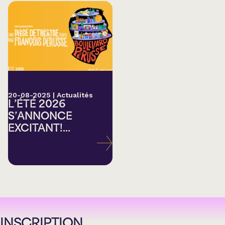
20-08-2025
|
Actualités
L’ÉTÉ 2026
S’ANNONCE
EXCITANT!...
INSCRIPTION