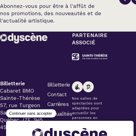
Abonnez-vous pour être à l'affût de
nos promotions, des nouveautés et de
l'actualité artistique.
PARTENAIRE
ASSOCIÉ
Billetterie
Billetterie
Cabaret BMO
Contact
Sainte-Thérèse
Nos salles de
Carrières
spectacles sont
57, rue Turgeon
adaptées pour
Sainte-Thérèse
Actualités
accueillir les
personnes en
Québec J7E 3H5
fauteuil roulant.
450 434-4006
Veuillez
simplement aviser