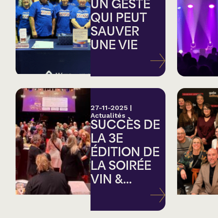
Country
UN GESTE
QUI PEUT
SAUVER
Famille
UNE VIE
Spectacles en loc
27-11-2025
|
Actualités
SUCCÈS DE
LA 3E
ÉDITION DE
LA SOIRÉE
VIN &...