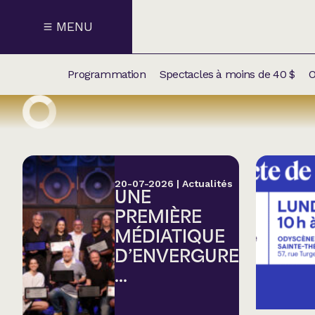
MENU
Programmation
Spectacles à moins de 40 $
O
CALENDRI
NOUVEAU
NOS
SUPPLÉM
SPECTACL
20-07-2026
|
Actualités
UNE
CATÉGOR
PREMIÈRE
MÉDIATIQUE
Humour
D’ENVERGURE
...
Chanson