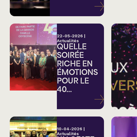
Variété
Hommage
22-05-2026
|
Actualités
QUELLE
Théâtre
SOIRÉE
RICHE EN
Saison estivale
ÉMOTIONS
POUR LE
Apéro et perfo
40...
Musique (Blues, fo
traditionnelle)
10-04-2026
|
Actualités