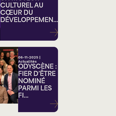
CULTUREL AU
CŒUR DU
DÉVELOPPEMEN...
ation
06-11-2025
|
Actualités
ODYSCÈNE :
FIER D’ÊTRE
NOMINÉ
PARMI LES
FI...