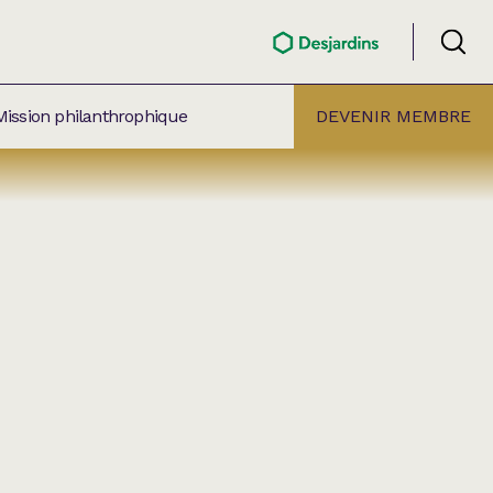
Mission philanthrophique
DEVENIR MEMBRE
ÉLECTION PAR
ALLE
âtre Lionel-Groulx
aret BMO Sainte-Thérèse