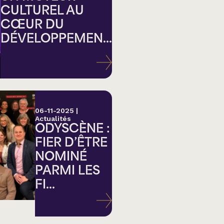
CULTUREL AU
CŒUR DU
DÉVELOPPEMEN...
ation
06-11-2025
|
Actualités
ODYSCÈNE :
FIER D’ÊTRE
NOMINÉ
PARMI LES
FI...