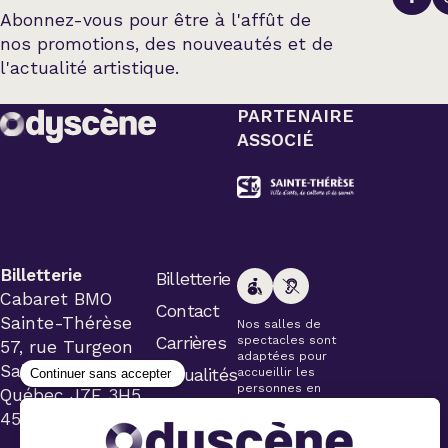
Abonnez-vous pour être à l'affût de
nos promotions, des nouveautés et de
l'actualité artistique.
PARTENAIRE
ASSOCIÉ
Billetterie
Billetterie
Cabaret BMO
Contact
Sainte-Thérèse
Nos salles de
Carrières
spectacles sont
57, rue Turgeon
adaptées pour
Sainte-Thérèse
Actualités
accueillir les
personnes en
Québec J7E 3H5
fauteuil roulant.
450 434-4006
Veuillez
simplement aviser