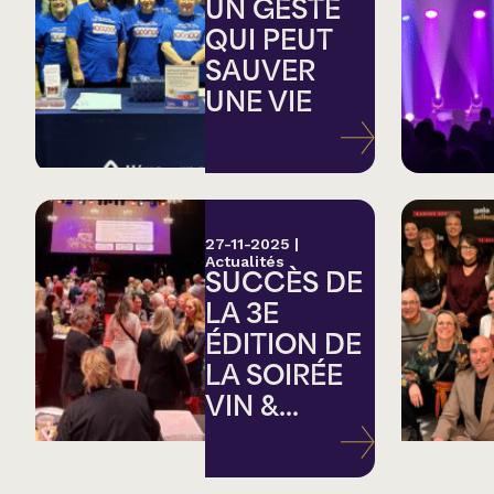
Country
UN GESTE
QUI PEUT
SAUVER
Famille
UNE VIE
Spectacles en loc
27-11-2025
|
Actualités
SUCCÈS DE
LA 3E
ÉDITION DE
LA SOIRÉE
VIN &...