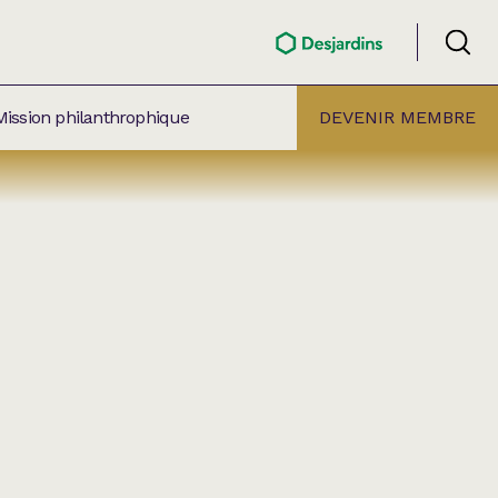
Mission philanthrophique
DEVENIR MEMBRE
ÉLECTION PAR
ALLE
âtre Lionel-Groulx
aret BMO Sainte-Thérèse