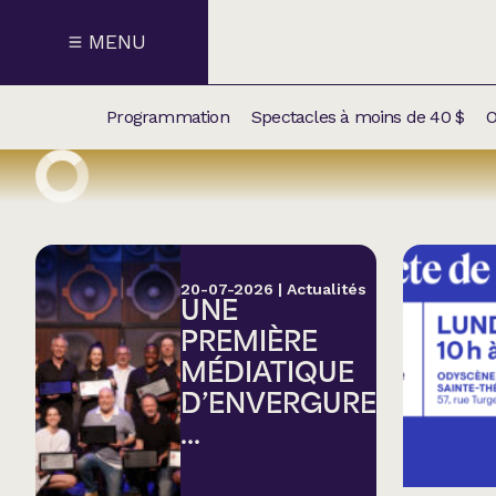
MENU
Programmation
Spectacles à moins de 40 $
O
CALENDRI
NOUVEAU
NOS
SUPPLÉM
SPECTACL
20-07-2026
|
Actualités
UNE
CATÉGOR
PREMIÈRE
MÉDIATIQUE
Humour
D’ENVERGURE
...
Chanson