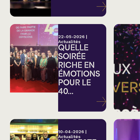
Variété
Hommage
22-05-2026
|
Actualités
QUELLE
Théâtre
SOIRÉE
RICHE EN
Saison estivale
ÉMOTIONS
POUR LE
Apéro et perfo
40...
Musique (Blues, fo
traditionnelle)
10-04-2026
|
Actualités