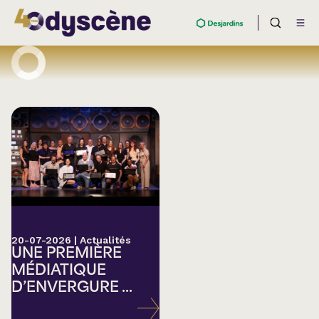
20-07-2026
|
Actualités
UNE PREMIÈRE
MÉDIATIQUE
D’ENVERGURE ...