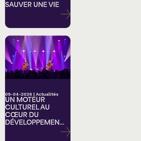
SAUVER UNE VIE
09-04-2026
|
Actualités
UN MOTEUR
CULTUREL AU
CŒUR DU
DÉVELOPPEMEN...