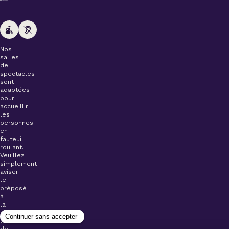
Nos
salles
de
spectacles
sont
adaptées
pour
accueillir
les
personnes
en
fauteuil
roulant.
Veuillez
simplement
aviser
le
préposé
à
la
billetterie
lors
de