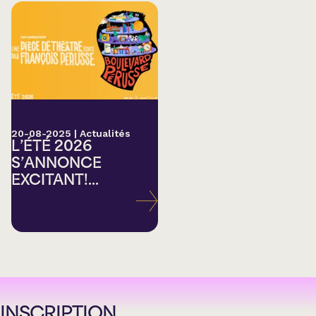
20-08-2025
|
Actualités
L’ÉTÉ 2026
S’ANNONCE
EXCITANT!...
INSCRIPTION