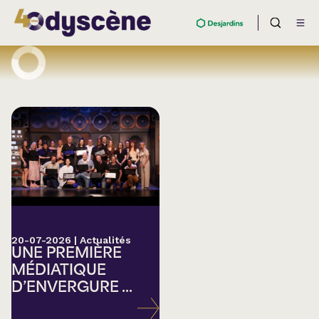
20-07-2026
|
Actualités
UNE PREMIÈRE
MÉDIATIQUE
D’ENVERGURE ...