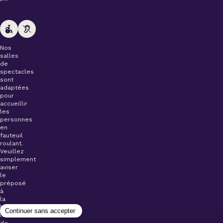
Nos
salles
de
spectacles
sont
adaptées
pour
accueillir
les
personnes
en
fauteuil
roulant.
Veuillez
simplement
aviser
le
préposé
à
la
billetterie
lors
de