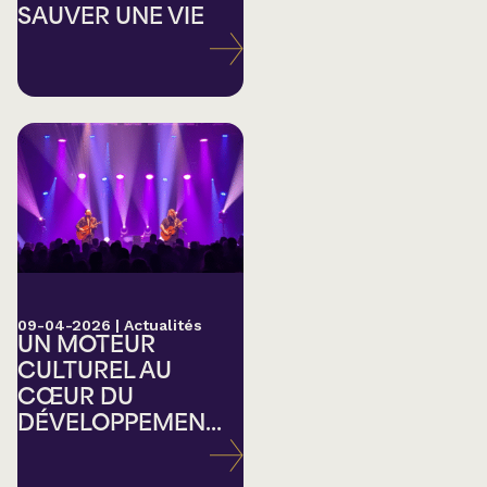
SAUVER UNE VIE
09-04-2026
|
Actualités
UN MOTEUR
CULTUREL AU
CŒUR DU
DÉVELOPPEMEN...