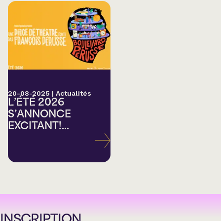
20-08-2025
|
Actualités
L’ÉTÉ 2026
S’ANNONCE
EXCITANT!...
INSCRIPTION