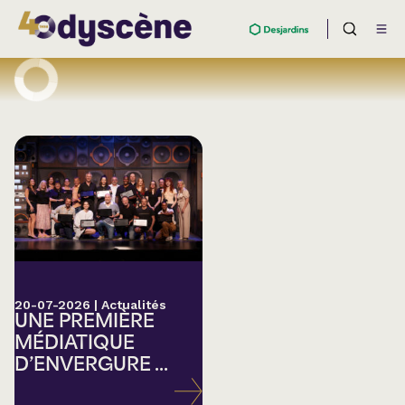
20-07-2026
|
Actualités
UNE PREMIÈRE
MÉDIATIQUE
D’ENVERGURE ...