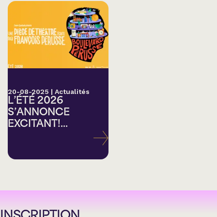
20-08-2025
|
Actualités
L’ÉTÉ 2026
S’ANNONCE
EXCITANT!...
INSCRIPTION