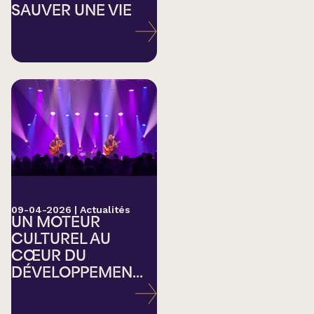
SAUVER UNE VIE
09-04-2026
|
Actualités
UN MOTEUR
CULTUREL AU
CŒUR DU
DÉVELOPPEMEN...