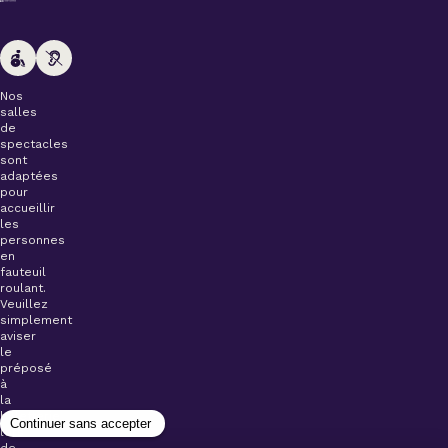
Nos
salles
de
spectacles
sont
adaptées
pour
accueillir
les
personnes
en
fauteuil
roulant.
Veuillez
simplement
aviser
le
préposé
à
la
billetterie
lors
de