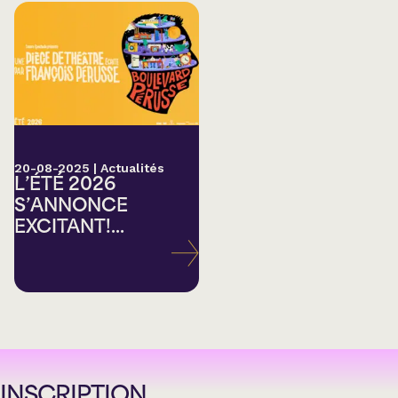
20-08-2025
|
Actualités
L’ÉTÉ 2026
S’ANNONCE
EXCITANT!...
INSCRIPTION