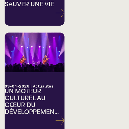
SAUVER UNE VIE
09-04-2026
|
Actualités
UN MOTEUR
CULTUREL AU
CŒUR DU
DÉVELOPPEMEN...