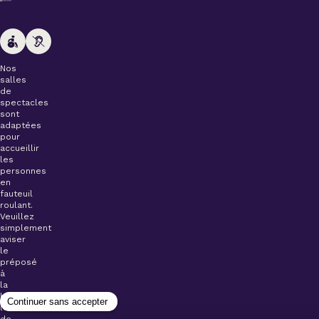
Nos
salles
de
spectacles
sont
adaptées
pour
accueillir
les
personnes
en
fauteuil
roulant.
Veuillez
simplement
aviser
le
préposé
à
la
billetterie
lors
de