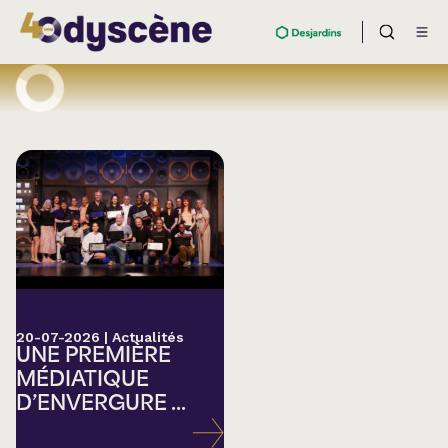
20-07-2026
|
Actualités
UNE PREMIÈRE
MÉDIATIQUE
D’ENVERGURE ...