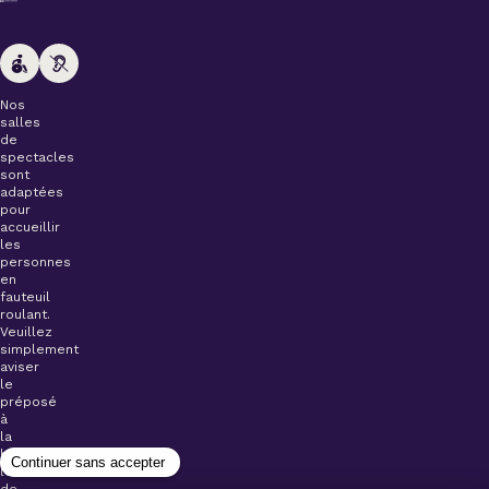
Nos
salles
de
spectacles
sont
adaptées
pour
accueillir
les
personnes
en
fauteuil
roulant.
Veuillez
simplement
aviser
le
préposé
à
la
billetterie
lors
de