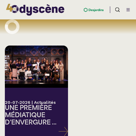
20-07-2026
|
Actualités
UNE PREMIÈRE
MÉDIATIQUE
D’ENVERGURE ...