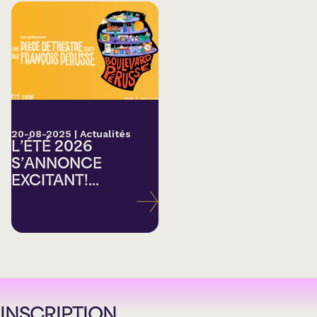
20-08-2025
|
Actualités
L’ÉTÉ 2026
S’ANNONCE
EXCITANT!...
INSCRIPTION