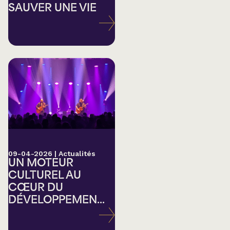
SAUVER UNE VIE
09-04-2026
|
Actualités
UN MOTEUR
CULTUREL AU
CŒUR DU
DÉVELOPPEMEN...