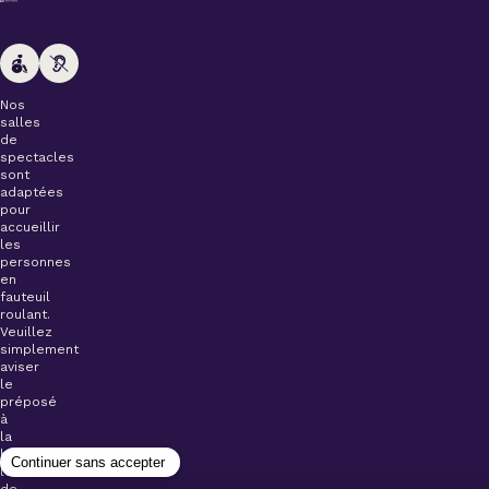
Nos
salles
de
spectacles
sont
adaptées
pour
accueillir
les
personnes
en
fauteuil
roulant.
Veuillez
simplement
aviser
le
préposé
à
la
billetterie
lors
de