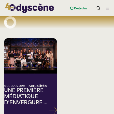
20-07-2026
|
Actualités
UNE PREMIÈRE
MÉDIATIQUE
D’ENVERGURE ...