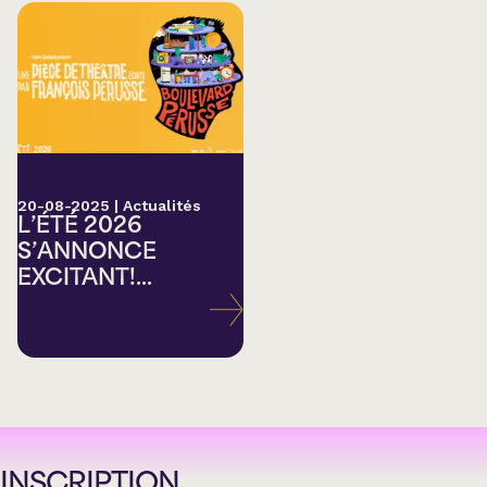
20-08-2025
|
Actualités
L’ÉTÉ 2026
S’ANNONCE
EXCITANT!...
INSCRIPTION