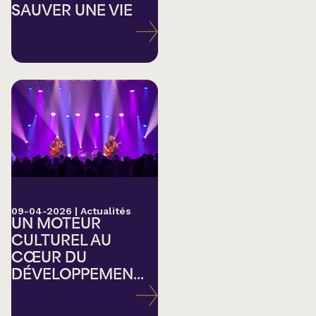
SAUVER UNE VIE
09-04-2026
|
Actualités
UN MOTEUR
CULTUREL AU
CŒUR DU
DÉVELOPPEMEN...