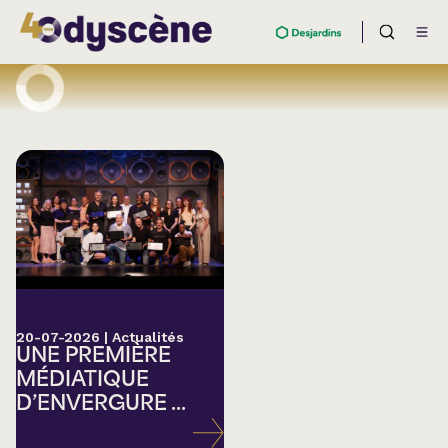
20-07-2026
|
Actualités
UNE PREMIÈRE
MÉDIATIQUE
D’ENVERGURE ...