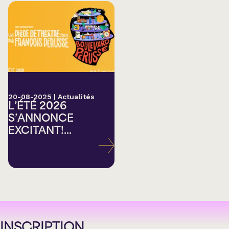
20-08-2025
|
Actualités
L’ÉTÉ 2026
S’ANNONCE
EXCITANT!...
INSCRIPTION