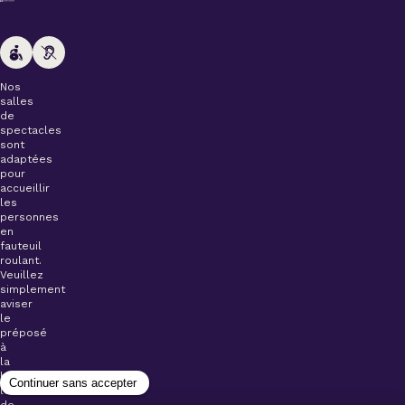
Nos
salles
de
spectacles
sont
adaptées
pour
accueillir
les
personnes
en
fauteuil
roulant.
Veuillez
simplement
aviser
le
préposé
à
la
billetterie
lors
de