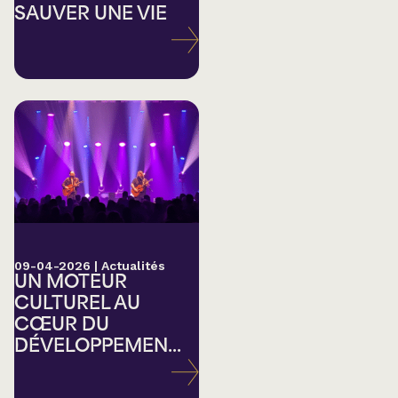
SAUVER UNE VIE
09-04-2026
|
Actualités
UN MOTEUR
CULTUREL AU
CŒUR DU
DÉVELOPPEMEN...