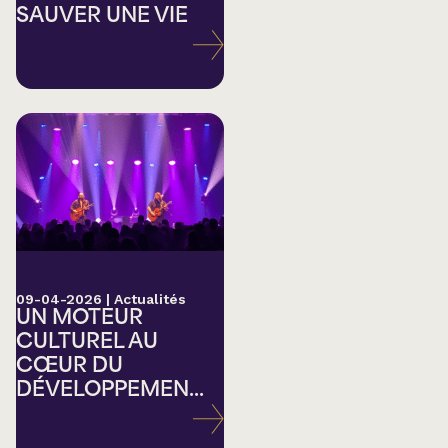
SAUVER UNE VIE
09-04-2026
|
Actualités
UN MOTEUR
CULTUREL AU
CŒUR DU
DÉVELOPPEMEN...