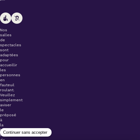
Nos
salles
de
spectacles
sont
adaptées
pour
accueillir
les
personnes
en
fauteuil
roulant.
Veuillez
simplement
aviser
le
préposé
à
la
billetterie
lors
de