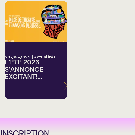
20-08-2025
|
Actualités
L’ÉTÉ 2026
S’ANNONCE
EXCITANT!...
INSCRIPTION