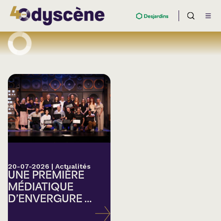
20-07-2026
|
Actualités
UNE PREMIÈRE
MÉDIATIQUE
D’ENVERGURE ...