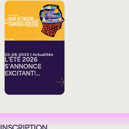
20-08-2025
|
Actualités
L’ÉTÉ 2026
S’ANNONCE
EXCITANT!...
INSCRIPTION