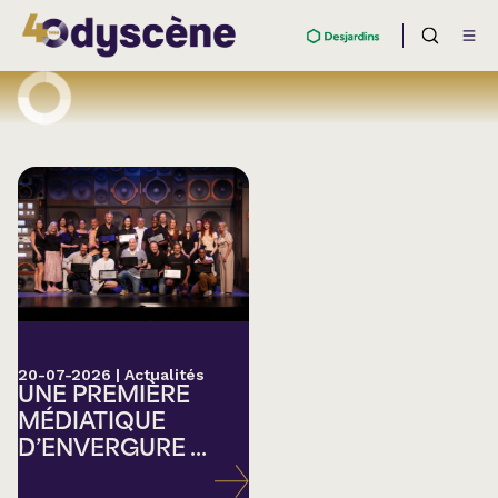
20-07-2026
|
Actualités
UNE PREMIÈRE
MÉDIATIQUE
D’ENVERGURE ...