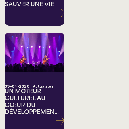
SAUVER UNE VIE
09-04-2026
|
Actualités
UN MOTEUR
CULTUREL AU
CŒUR DU
DÉVELOPPEMEN...