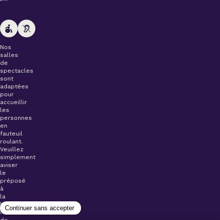
Nos
salles
de
spectacles
sont
adaptées
pour
accueillir
les
personnes
en
fauteuil
roulant.
Veuillez
simplement
aviser
le
préposé
à
la
billetterie
lors
de