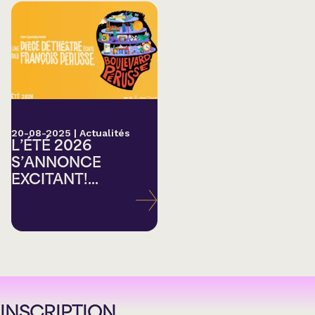
20-08-2025
|
Actualités
L’ÉTÉ 2026
S’ANNONCE
EXCITANT!...
INSCRIPTION