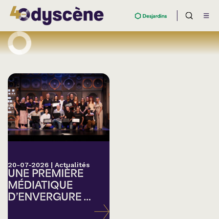
20-07-2026
|
Actualités
UNE PREMIÈRE
MÉDIATIQUE
D’ENVERGURE ...