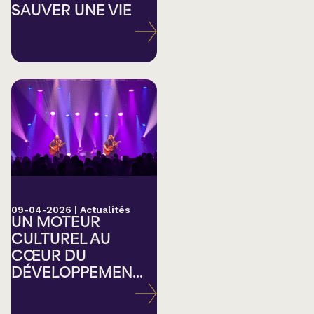
SAUVER UNE VIE
09-04-2026
|
Actualités
UN MOTEUR
CULTUREL AU
CŒUR DU
DÉVELOPPEMEN...