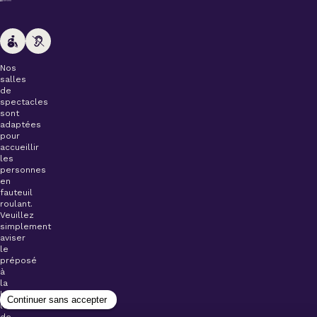
Nos
salles
de
spectacles
sont
adaptées
pour
accueillir
les
personnes
en
fauteuil
roulant.
Veuillez
simplement
aviser
le
préposé
à
la
billetterie
lors
de