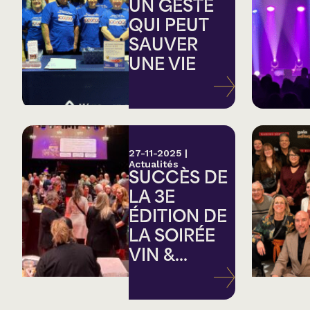
Country
UN GESTE
QUI PEUT
SAUVER
Famille
UNE VIE
Spectacles en loc
27-11-2025
|
Actualités
SUCCÈS DE
LA 3E
ÉDITION DE
LA SOIRÉE
VIN &...