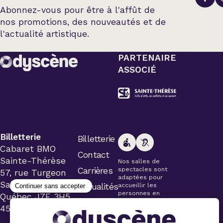
Abonnez-vous pour être à l'affût de
nos promotions, des nouveautés et de
l'actualité artistique.
PARTENAIRE
ASSOCIÉ
Billetterie
Billetterie
Cabaret BMO
Contact
Sainte-Thérèse
Nos salles de
Carrières
spectacles sont
57, rue Turgeon
adaptées pour
Sainte-Thérèse
Actualités
accueillir les
personnes en
Québec J7E 3H5
fauteuil roulant.
450 434-4006
Veuillez
simplement aviser