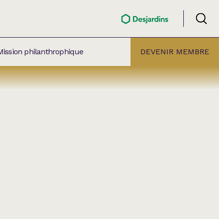
Mission philanthrophique
DEVENIR MEMBRE
ÉLECTION PAR
ALLE
âtre Lionel-Groulx
aret BMO Sainte-Thérèse