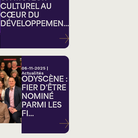
CULTUREL AU
CŒUR DU
DÉVELOPPEMEN...
ation
06-11-2025
|
Actualités
ODYSCÈNE :
FIER D’ÊTRE
NOMINÉ
PARMI LES
FI...