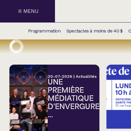
MENU
Programmation
Spectacles à moins de 40 $
O
CALENDRI
NOUVEAU
NOS
SUPPLÉM
SPECTACL
20-07-2026
|
Actualités
UNE
CATÉGOR
PREMIÈRE
MÉDIATIQUE
Humour
D’ENVERGURE
...
Chanson