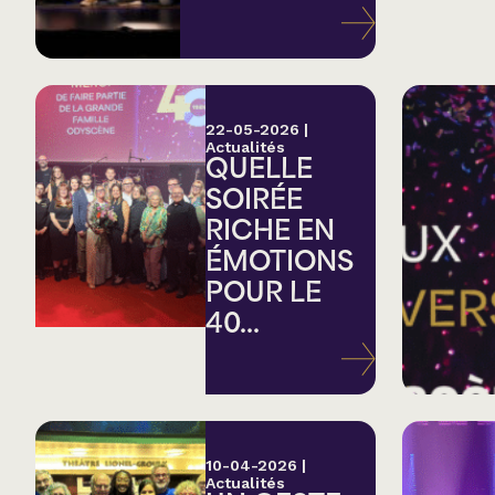
Variété
Hommage
22-05-2026
|
Actualités
QUELLE
Théâtre
SOIRÉE
RICHE EN
Saison estivale
ÉMOTIONS
POUR LE
Apéro et perfo
40...
Musique (Blues, fo
traditionnelle)
10-04-2026
|
Actualités