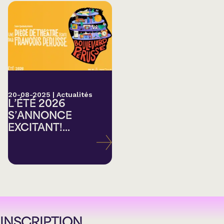
20-08-2025
|
Actualités
L’ÉTÉ 2026
S’ANNONCE
EXCITANT!...
INSCRIPTION