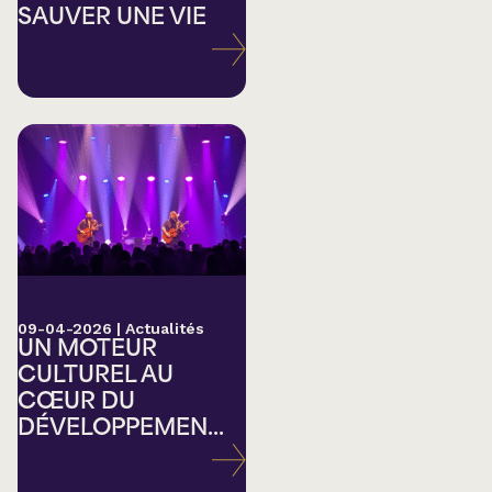
SAUVER UNE VIE
09-04-2026
|
Actualités
UN MOTEUR
CULTUREL AU
CŒUR DU
DÉVELOPPEMEN...