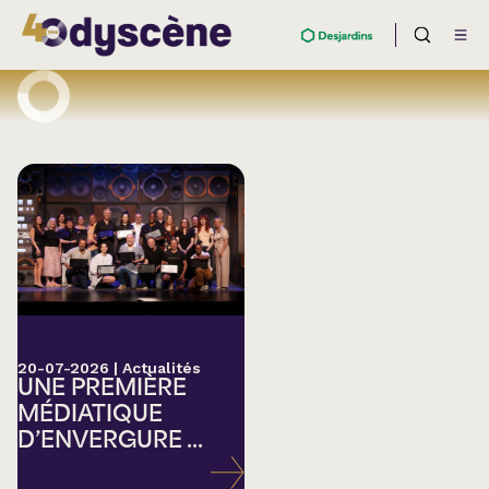
20-07-2026
|
Actualités
UNE PREMIÈRE
MÉDIATIQUE
D’ENVERGURE ...