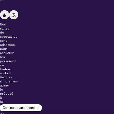
Nos
salles
de
spectacles
sont
adaptées
pour
accueillir
les
personnes
en
fauteuil
roulant.
Veuillez
simplement
aviser
le
préposé
à
la
billetterie
lors
de