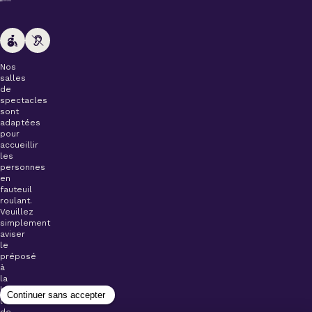
Nos
salles
de
spectacles
sont
adaptées
pour
accueillir
les
personnes
en
fauteuil
roulant.
Veuillez
simplement
aviser
le
préposé
à
la
billetterie
lors
de