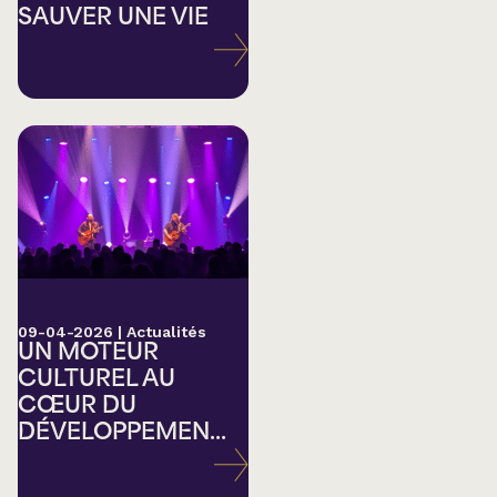
SAUVER UNE VIE
09-04-2026
|
Actualités
UN MOTEUR
CULTUREL AU
CŒUR DU
DÉVELOPPEMEN...