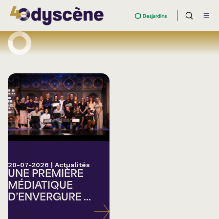
20-07-2026
|
Actualités
UNE PREMIÈRE
MÉDIATIQUE
D’ENVERGURE ...