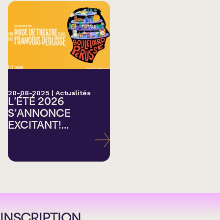
20-08-2025
|
Actualités
L’ÉTÉ 2026
S’ANNONCE
EXCITANT!...
INSCRIPTION