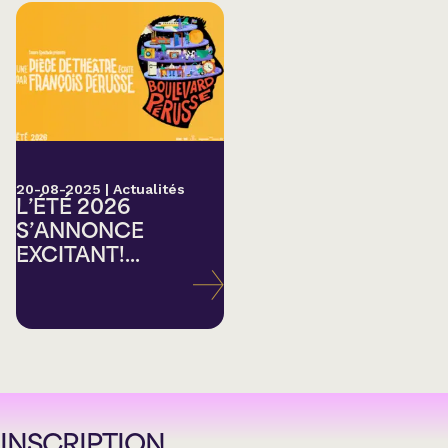
20-08-2025
|
Actualités
L’ÉTÉ 2026
S’ANNONCE
EXCITANT!...
INSCRIPTION