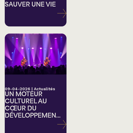
SAUVER UNE VIE
09-04-2026
|
Actualités
UN MOTEUR
CULTUREL AU
CŒUR DU
DÉVELOPPEMEN...