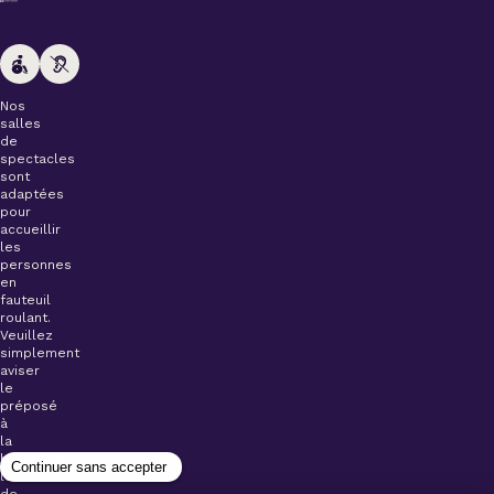
Nos
salles
de
spectacles
sont
adaptées
pour
accueillir
les
personnes
en
fauteuil
roulant.
Veuillez
simplement
aviser
le
préposé
à
la
billetterie
lors
de