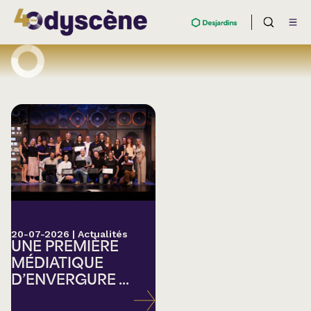
20-07-2026
|
Actualités
UNE PREMIÈRE
MÉDIATIQUE
D’ENVERGURE ...