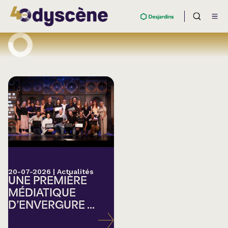
20-07-2026
|
Actualités
UNE PREMIÈRE
MÉDIATIQUE
D’ENVERGURE ...