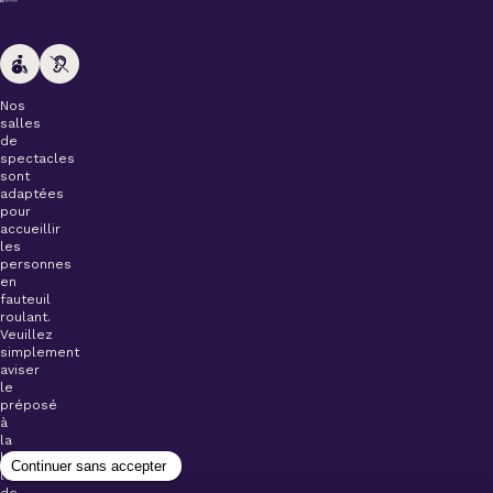
Nos
salles
de
spectacles
sont
adaptées
pour
accueillir
les
personnes
en
fauteuil
roulant.
Veuillez
simplement
aviser
le
préposé
à
la
billetterie
lors
de