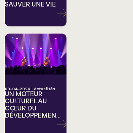
SAUVER UNE VIE
09-04-2026
|
Actualités
UN MOTEUR
CULTUREL AU
CŒUR DU
DÉVELOPPEMEN...