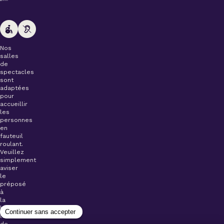
Nos
salles
de
spectacles
sont
adaptées
pour
accueillir
les
personnes
en
fauteuil
roulant.
Veuillez
simplement
aviser
le
préposé
à
la
billetterie
lors
de