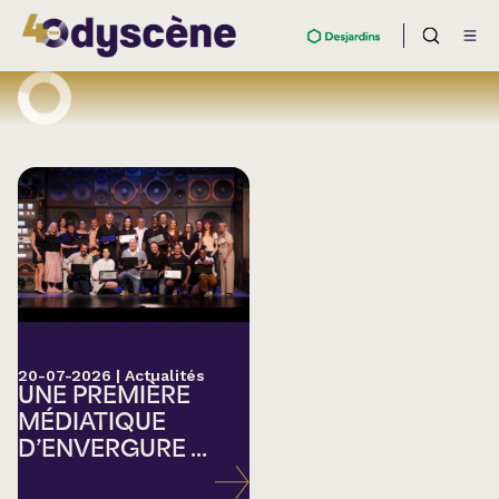
20-07-2026
|
Actualités
UNE PREMIÈRE
MÉDIATIQUE
D’ENVERGURE ...