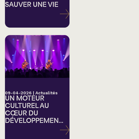
SAUVER UNE VIE
09-04-2026
|
Actualités
UN MOTEUR
CULTUREL AU
CŒUR DU
DÉVELOPPEMEN...