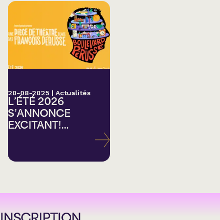
20-08-2025
|
Actualités
L’ÉTÉ 2026
S’ANNONCE
EXCITANT!...
INSCRIPTION