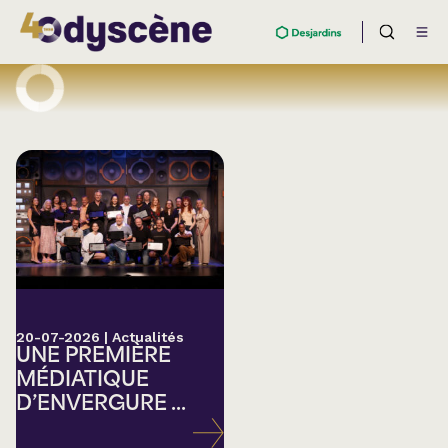
20-07-2026
|
Actualités
UNE PREMIÈRE
MÉDIATIQUE
D’ENVERGURE ...