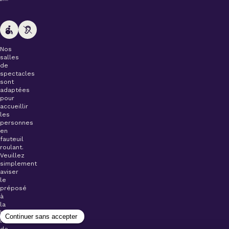
Nos
salles
de
spectacles
sont
adaptées
pour
accueillir
les
personnes
en
fauteuil
roulant.
Veuillez
simplement
aviser
le
préposé
à
la
billetterie
lors
de