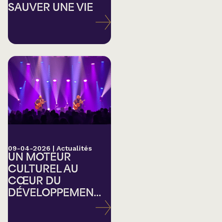
SAUVER UNE VIE
09-04-2026
|
Actualités
UN MOTEUR
CULTUREL AU
CŒUR DU
DÉVELOPPEMEN...