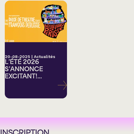
20-08-2025
|
Actualités
L’ÉTÉ 2026
S’ANNONCE
EXCITANT!...
INSCRIPTION