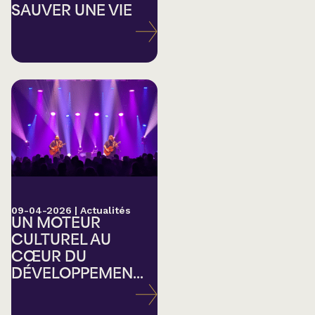
SAUVER UNE VIE
09-04-2026
|
Actualités
UN MOTEUR
CULTUREL AU
CŒUR DU
DÉVELOPPEMEN...