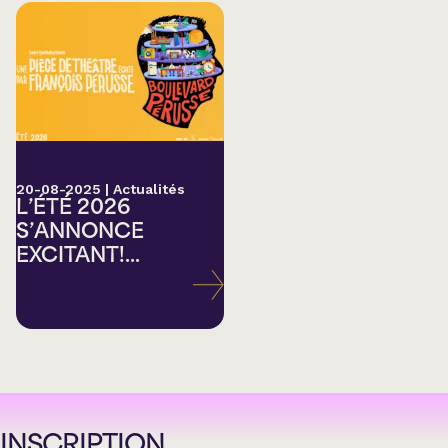
20-08-2025
|
Actualités
L’ÉTÉ 2026
S’ANNONCE
EXCITANT!...
INSCRIPTION