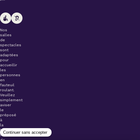
Nos
salles
de
spectacles
sont
adaptées
pour
accueillir
les
personnes
en
fauteuil
roulant.
Veuillez
simplement
aviser
le
préposé
à
la
billetterie
lors
de