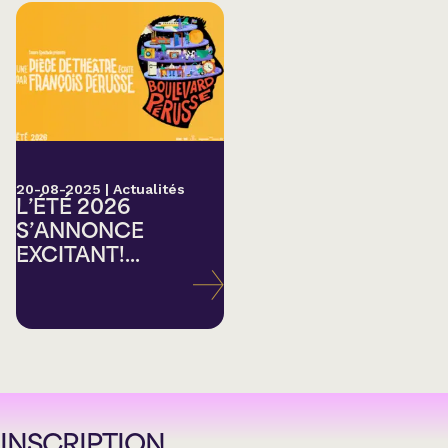
20-08-2025
|
Actualités
L’ÉTÉ 2026
S’ANNONCE
EXCITANT!...
INSCRIPTION