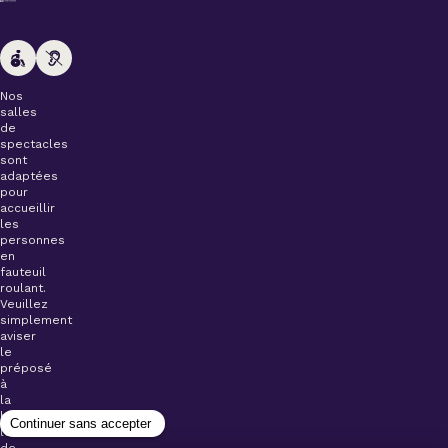
Nos
salles
de
spectacles
sont
adaptées
pour
accueillir
les
personnes
en
fauteuil
roulant.
Veuillez
simplement
aviser
le
préposé
à
la
billetterie
lors
de