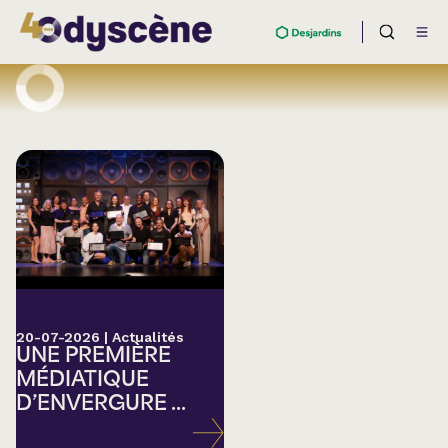
20-07-2026
|
Actualités
UNE PREMIÈRE
MÉDIATIQUE
D’ENVERGURE ...