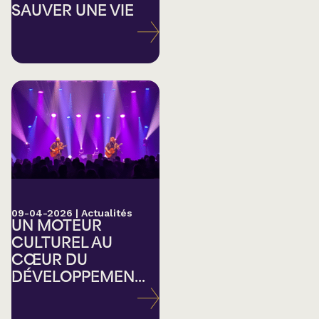
SAUVER UNE VIE
09-04-2026
|
Actualités
UN MOTEUR
CULTUREL AU
CŒUR DU
DÉVELOPPEMEN...