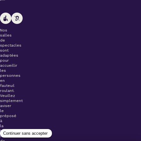
Nos
salles
de
spectacles
sont
adaptées
pour
accueillir
les
personnes
en
fauteuil
roulant.
Veuillez
simplement
aviser
le
préposé
à
la
billetterie
lors
de