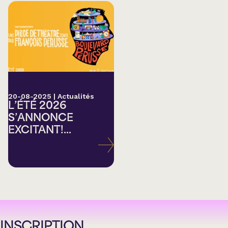
20-08-2025
|
Actualités
L’ÉTÉ 2026
S’ANNONCE
EXCITANT!...
INSCRIPTION