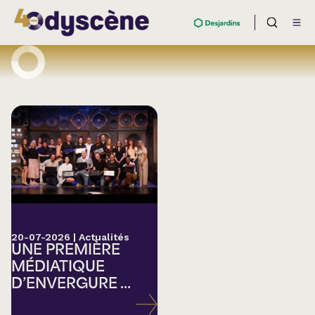
20-07-2026
|
Actualités
UNE PREMIÈRE
MÉDIATIQUE
D’ENVERGURE ...