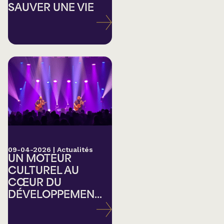
SAUVER UNE VIE
09-04-2026
|
Actualités
UN MOTEUR
CULTUREL AU
CŒUR DU
DÉVELOPPEMEN...