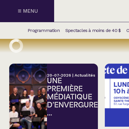
MENU
Programmation
Spectacles à moins de 40 $
O
CALENDRI
NOUVEAU
NOS
SUPPLÉM
SPECTACL
20-07-2026
|
Actualités
UNE
CATÉGOR
PREMIÈRE
MÉDIATIQUE
Humour
D’ENVERGURE
...
Chanson