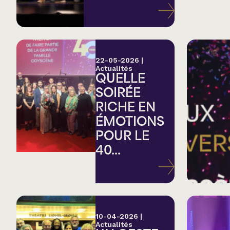
Variété
Hommage
22-05-2026
|
Actualités
QUELLE
Théâtre
SOIRÉE
RICHE EN
Saison estivale
ÉMOTIONS
POUR LE
Apéro et perfo
40...
Musique (Blues, fo
traditionnelle)
10-04-2026
|
Actualités