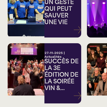
Country
UN GESTE
QUI PEUT
SAUVER
Famille
UNE VIE
Spectacles en loc
27-11-2025
|
Actualités
SUCCÈS DE
LA 3E
ÉDITION DE
LA SOIRÉE
VIN &...