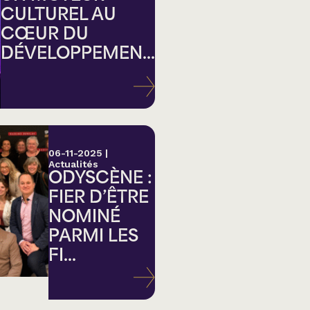
CULTUREL AU
CŒUR DU
DÉVELOPPEMEN...
ation
06-11-2025
|
Actualités
ODYSCÈNE :
FIER D’ÊTRE
NOMINÉ
PARMI LES
FI...