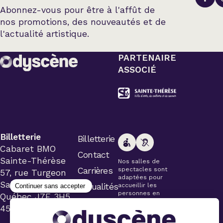
Abonnez-vous pour être à l'affût de
nos promotions, des nouveautés et de
l'actualité artistique.
PARTENAIRE
ASSOCIÉ
Billetterie
Billetterie
Cabaret BMO
Contact
Sainte-Thérèse
Nos salles de
Carrières
spectacles sont
57, rue Turgeon
adaptées pour
Sainte-Thérèse
Actualités
accueillir les
personnes en
Québec J7E 3H5
fauteuil roulant.
450 434-4006
Veuillez
simplement aviser