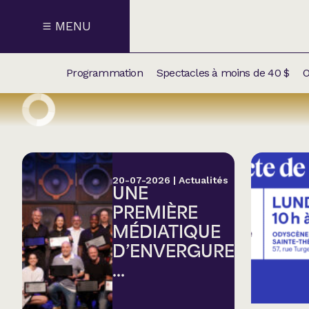
MENU
Programmation
Spectacles à moins de 40 $
O
CALENDRI
NOUVEAU
NOS
SUPPLÉM
SPECTACL
20-07-2026
|
Actualités
UNE
CATÉGOR
PREMIÈRE
MÉDIATIQUE
Humour
D’ENVERGURE
...
Chanson