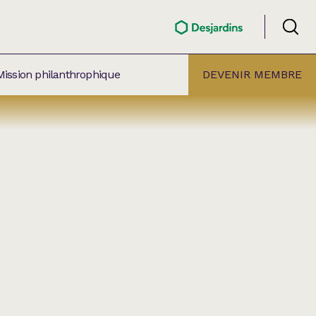
Mission philanthrophique
DEVENIR MEMBRE
ÉLECTION PAR
ALLE
âtre Lionel-Groulx
aret BMO Sainte-Thérèse