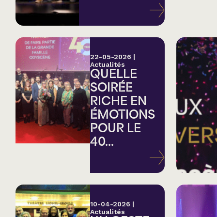
Variété
Hommage
22-05-2026
|
Actualités
QUELLE
Théâtre
SOIRÉE
RICHE EN
Saison estivale
ÉMOTIONS
POUR LE
Apéro et perfo
40...
Musique (Blues, fo
traditionnelle)
10-04-2026
|
Actualités