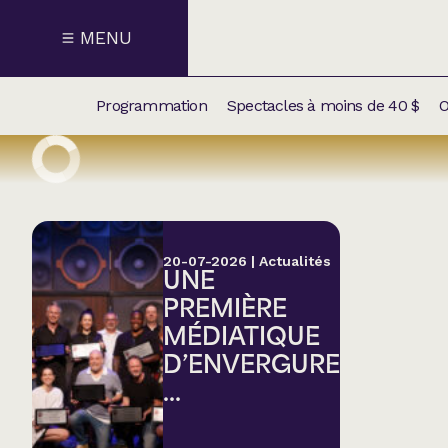
MENU
Programmation
Spectacles à moins de 40 $
O
CALENDRI
NOUVEAU
NOS
SUPPLÉM
SPECTACL
20-07-2026
|
Actualités
UNE
CATÉGOR
PREMIÈRE
MÉDIATIQUE
Humour
D’ENVERGURE
...
Chanson