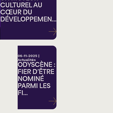
CULTUREL AU
CŒUR DU
DÉVELOPPEMEN...
ation
06-11-2025
|
Actualités
ODYSCÈNE :
FIER D’ÊTRE
NOMINÉ
PARMI LES
FI...