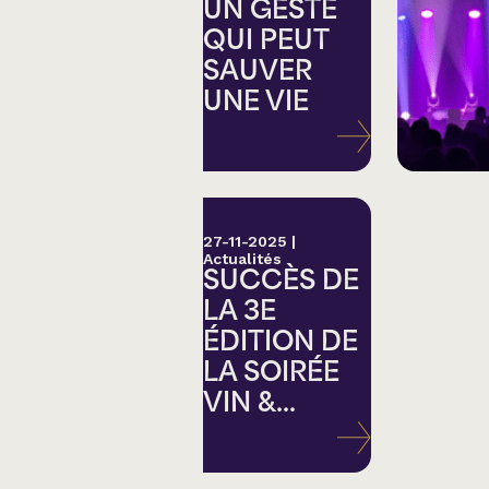
Country
UN GESTE
QUI PEUT
SAUVER
Famille
UNE VIE
Spectacles en loc
27-11-2025
|
Actualités
SUCCÈS DE
LA 3E
ÉDITION DE
LA SOIRÉE
VIN &...