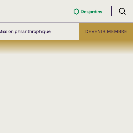
Mission philanthrophique
DEVENIR MEMBRE
ÉLECTION PAR
ALLE
âtre Lionel-Groulx
aret BMO Sainte-Thérèse