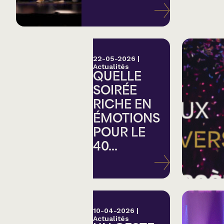
Variété
Hommage
22-05-2026
|
Actualités
QUELLE
Théâtre
SOIRÉE
RICHE EN
Saison estivale
ÉMOTIONS
POUR LE
Apéro et perfo
40...
Musique (Blues, fo
traditionnelle)
10-04-2026
|
Actualités