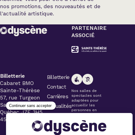
nos promotions, des nouveautés et de
l'actualité artistique.
PARTENAIRE
ASSOCIÉ
Billetterie
Billetterie
Cabaret BMO
Contact
Sainte-Thérèse
Nos salles de
Carrières
spectacles sont
57, rue Turgeon
adaptées pour
Sainte-Thérèse
Actualités
accueillir les
personnes en
Québec J7E 3H5
fauteuil roulant.
450 434-4006
Veuillez
simplement aviser
le préposé à la
billetterie lors de