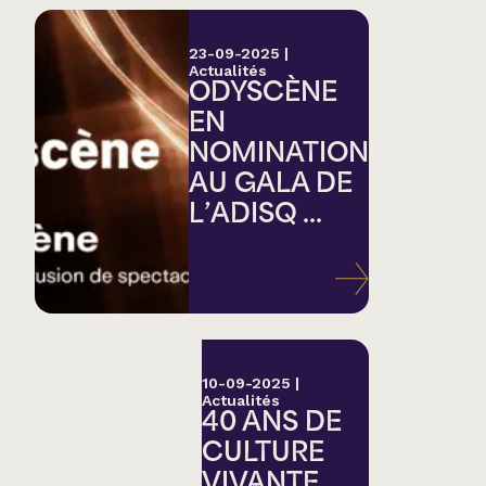
23-09-2025
|
Actualités
ODYSCÈNE
EN
NOMINATION
AU GALA DE
L’ADISQ ...
10-09-2025
|
Actualités
40 ANS DE
CULTURE
VIVANTE