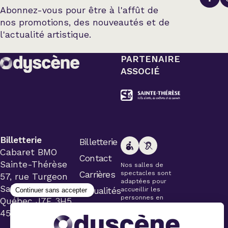
Abonnez-vous pour être à l'affût de
nos promotions, des nouveautés et de
l'actualité artistique.
PARTENAIRE
ASSOCIÉ
Billetterie
Billetterie
Cabaret BMO
Contact
Sainte-Thérèse
Nos salles de
Carrières
spectacles sont
57, rue Turgeon
adaptées pour
Sainte-Thérèse
Actualités
accueillir les
personnes en
Québec J7E 3H5
fauteuil roulant.
450 434-4006
Veuillez
simplement aviser