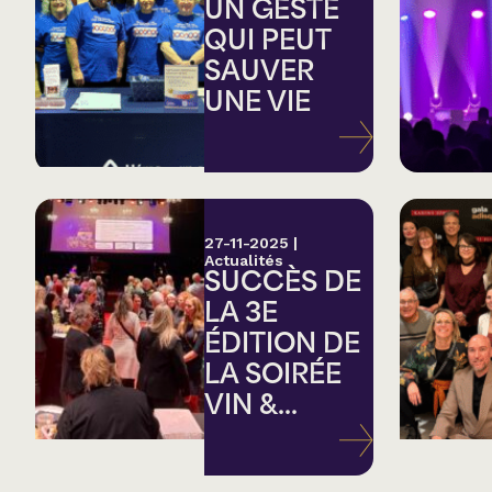
Country
UN GESTE
QUI PEUT
SAUVER
Famille
UNE VIE
Spectacles en loc
27-11-2025
|
Actualités
SUCCÈS DE
LA 3E
ÉDITION DE
LA SOIRÉE
VIN &...