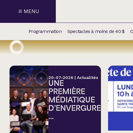
MENU
Programmation
Spectacles à moins de 40 $
O
CALENDRI
NOUVEAU
NOS
SUPPLÉM
SPECTACL
20-07-2026
|
Actualités
UNE
CATÉGOR
PREMIÈRE
MÉDIATIQUE
Humour
D’ENVERGURE
...
Chanson