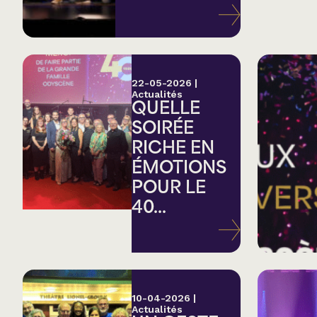
Variété
Hommage
22-05-2026
|
Actualités
QUELLE
Théâtre
SOIRÉE
RICHE EN
Saison estivale
ÉMOTIONS
POUR LE
Apéro et perfo
40...
Musique (Blues, fo
traditionnelle)
10-04-2026
|
Actualités