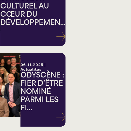
CULTUREL AU
CŒUR DU
DÉVELOPPEMEN...
ation
06-11-2025
|
Actualités
ODYSCÈNE :
FIER D’ÊTRE
NOMINÉ
PARMI LES
FI...