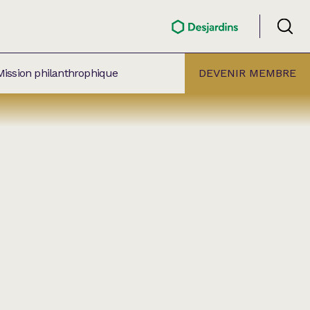
Mission philanthrophique
DEVENIR MEMBRE
ÉLECTION PAR
ALLE
âtre Lionel-Groulx
aret BMO Sainte-Thérèse