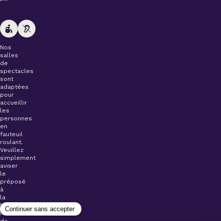
Nos
salles
de
spectacles
sont
adaptées
pour
accueillir
les
personnes
en
fauteuil
roulant.
Veuillez
simplement
aviser
le
préposé
à
la
billetterie
lors
de