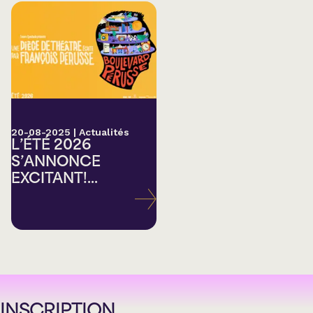
20-08-2025
|
Actualités
L’ÉTÉ 2026
S’ANNONCE
EXCITANT!...
INSCRIPTION