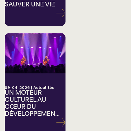
SAUVER UNE VIE
09-04-2026
|
Actualités
UN MOTEUR
CULTUREL AU
CŒUR DU
DÉVELOPPEMEN...