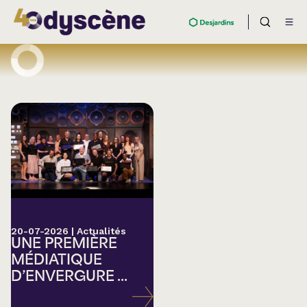
20-07-2026
|
Actualités
UNE PREMIÈRE
MÉDIATIQUE
D’ENVERGURE ...