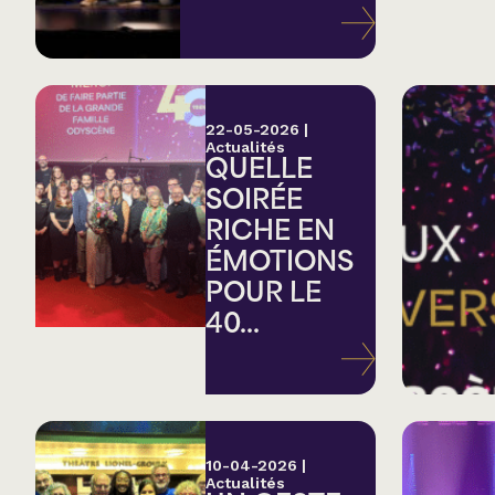
Variété
Hommage
22-05-2026
|
Actualités
QUELLE
Théâtre
SOIRÉE
RICHE EN
Saison estivale
ÉMOTIONS
POUR LE
Apéro et perfo
40...
Musique (Blues, fo
traditionnelle)
10-04-2026
|
Actualités