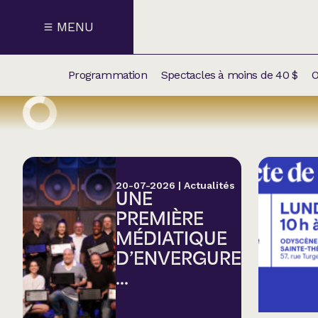
MENU
Programmation
Spectacles à moins de 40 $
O
CALENDRI
NOUVEAU
NOS
SUPPLÉM
SPECTACL
20-07-2026
|
Actualités
UNE
CATÉGOR
PREMIÈRE
MÉDIATIQUE
Humour
D’ENVERGURE
...
Chanson