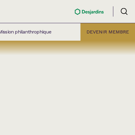
Mission philanthrophique
DEVENIR MEMBRE
ÉLECTION PAR
ALLE
âtre Lionel-Groulx
aret BMO Sainte-Thérèse