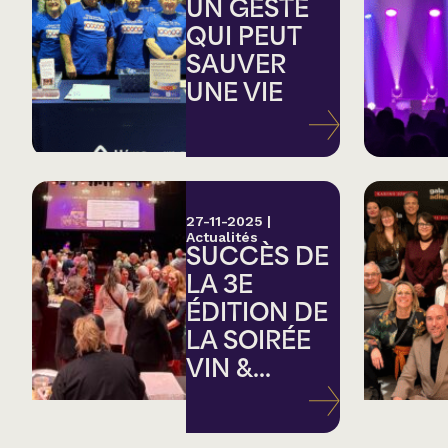
Country
UN GESTE
QUI PEUT
SAUVER
Famille
UNE VIE
Spectacles en loc
27-11-2025
|
Actualités
SUCCÈS DE
LA 3E
ÉDITION DE
LA SOIRÉE
VIN &...