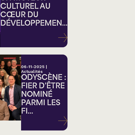
CULTUREL AU
CŒUR DU
DÉVELOPPEMEN...
ation
06-11-2025
|
Actualités
ODYSCÈNE :
FIER D’ÊTRE
NOMINÉ
PARMI LES
FI...