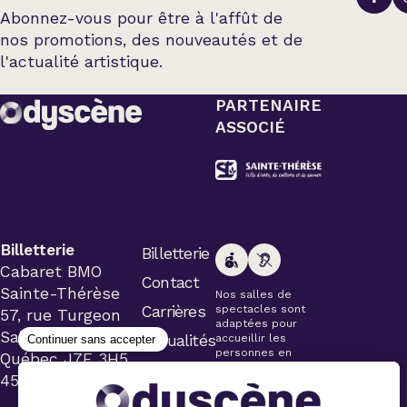
Abonnez-vous pour être à l'affût de
nos promotions, des nouveautés et de
l'actualité artistique.
PARTENAIRE
ASSOCIÉ
Billetterie
Billetterie
Cabaret BMO
Contact
Sainte-Thérèse
Nos salles de
Carrières
spectacles sont
57, rue Turgeon
adaptées pour
Sainte-Thérèse
Actualités
accueillir les
personnes en
Québec J7E 3H5
fauteuil roulant.
450 434-4006
Veuillez
simplement aviser