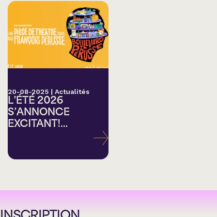
20-08-2025
|
Actualités
L’ÉTÉ 2026
S’ANNONCE
EXCITANT!...
INSCRIPTION