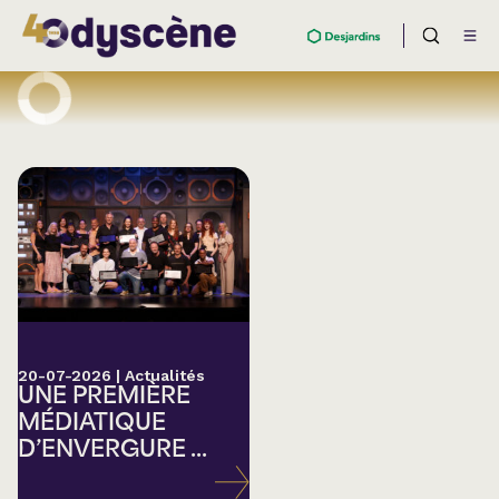
20-07-2026
|
Actualités
UNE PREMIÈRE
MÉDIATIQUE
D’ENVERGURE ...