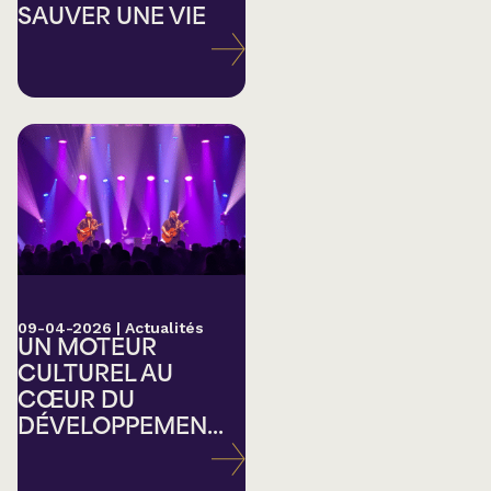
SAUVER UNE VIE
09-04-2026
|
Actualités
UN MOTEUR
CULTUREL AU
CŒUR DU
DÉVELOPPEMEN...