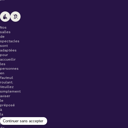
Nos
salles
de
spectacles
sont
adaptées
pour
accueillir
les
personnes
en
fauteuil
roulant.
Veuillez
simplement
aviser
le
préposé
à
la
billetterie
lors
de