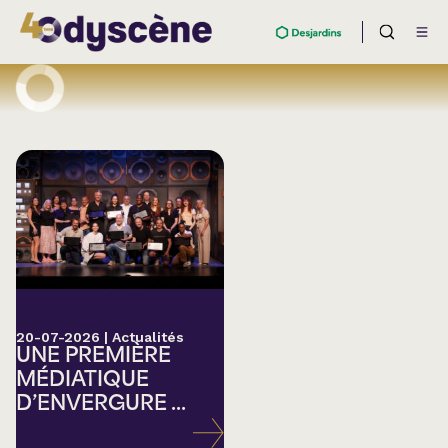
20-07-2026
|
Actualités
UNE PREMIÈRE
MÉDIATIQUE
D’ENVERGURE ...