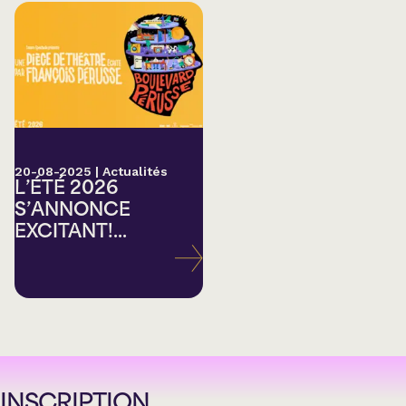
20-08-2025
|
Actualités
L’ÉTÉ 2026
S’ANNONCE
EXCITANT!...
INSCRIPTION