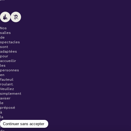
Nos
salles
de
spectacles
sont
adaptées
pour
accueillir
les
personnes
en
fauteuil
roulant.
Veuillez
simplement
aviser
le
préposé
à
la
billetterie
lors
de