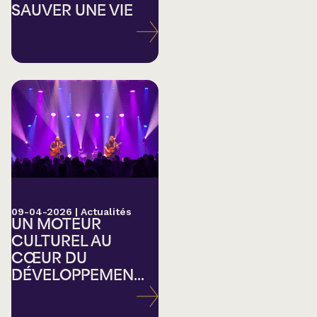
SAUVER UNE VIE
09-04-2026
|
Actualités
UN MOTEUR
CULTUREL AU
CŒUR DU
DÉVELOPPEMEN...