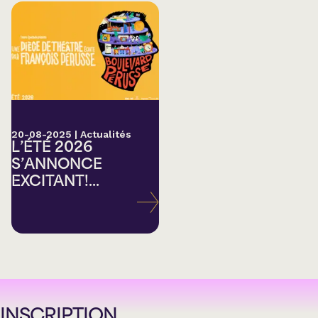
20-08-2025
|
Actualités
L’ÉTÉ 2026
S’ANNONCE
EXCITANT!...
INSCRIPTION