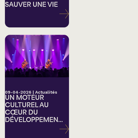
SAUVER UNE VIE
09-04-2026
|
Actualités
UN MOTEUR
CULTUREL AU
CŒUR DU
DÉVELOPPEMEN...