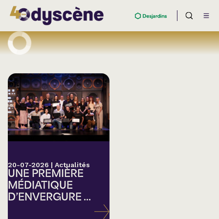
20-07-2026
|
Actualités
UNE PREMIÈRE
MÉDIATIQUE
D’ENVERGURE ...