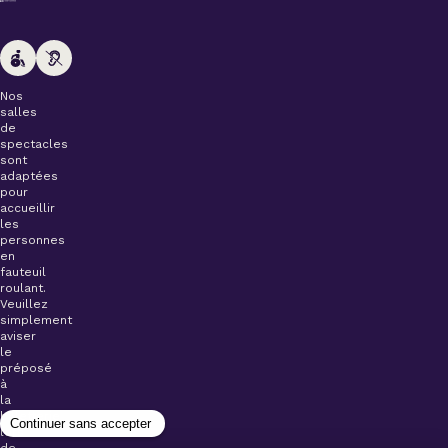
Nos
salles
de
spectacles
sont
adaptées
pour
accueillir
les
personnes
en
fauteuil
roulant.
Veuillez
simplement
aviser
le
préposé
à
la
billetterie
lors
de