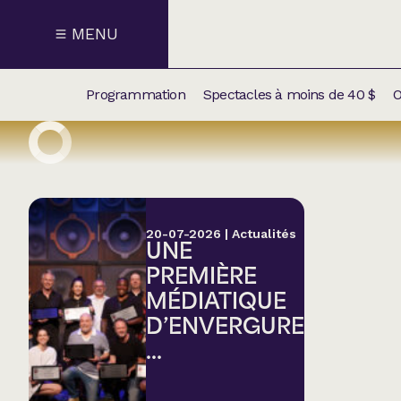
MENU
Programmation
Spectacles à moins de 40 $
O
CALENDRI
NOUVEAU
NOS
SUPPLÉM
SPECTACL
20-07-2026
|
Actualités
UNE
CATÉGOR
PREMIÈRE
MÉDIATIQUE
Humour
D’ENVERGURE
...
Chanson