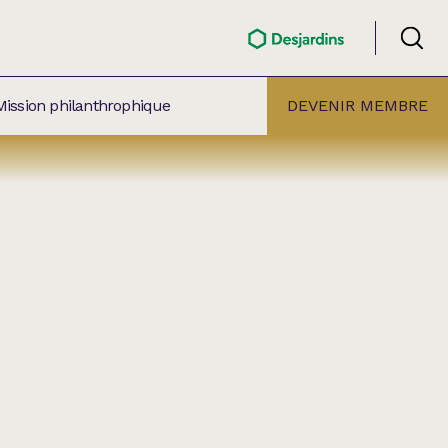
Mission philanthrophique
DEVENIR MEMBRE
ÉLECTION PAR
ALLE
âtre Lionel-Groulx
aret BMO Sainte-Thérèse