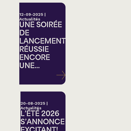
12-09-2025
|
Actualités
UNE SOIRÉE
DE
LANCEMENT
RÉUSSIE
ENCORE
UNE...
20-08-2025
|
Actualités
L’ÉTÉ 2026
S’ANNONCE
EXCITANT!...