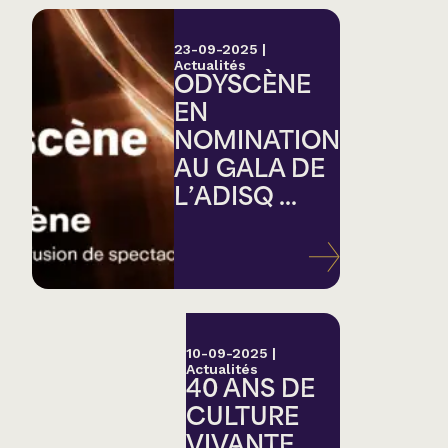
23-09-2025
|
Actualités
ODYSCÈNE
EN
NOMINATION
AU GALA DE
L’ADISQ ...
10-09-2025
|
Actualités
40 ANS DE
CULTURE
VIVANTE