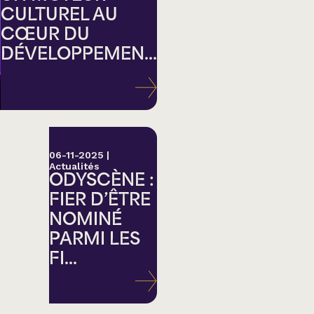
CULTUREL AU
CŒUR DU
DÉVELOPPEMEN...
ation
06-11-2025
|
Actualités
ODYSCÈNE :
FIER D’ÊTRE
NOMINÉ
PARMI LES
FI...