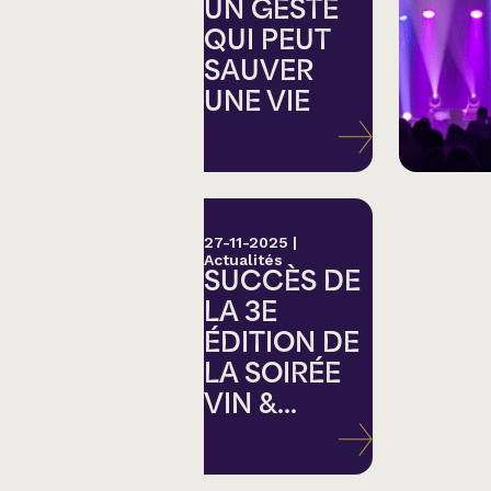
Country
UN GESTE
QUI PEUT
SAUVER
Famille
UNE VIE
Spectacles en loc
27-11-2025
|
Actualités
SUCCÈS DE
LA 3E
ÉDITION DE
LA SOIRÉE
VIN &...