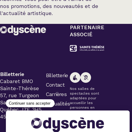
nos promotions, des nouveautés et de
l'actualité artistique.
PARTENAIRE
ASSOCIÉ
Billetterie
Billetterie
Cabaret BMO
Contact
Sainte-Thérèse
Nos salles de
Carrières
spectacles sont
57, rue Turgeon
adaptées pour
Sainte-Thérèse
Actualités
accueillir les
personnes en
Québec J7E 3H5
fauteuil roulant.
450 434-4006
Veuillez
simplement aviser
le préposé à la
billetterie lors de