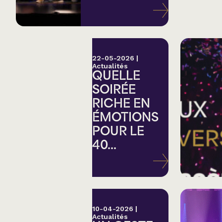
Variété
Hommage
22-05-2026
|
Actualités
QUELLE
Théâtre
SOIRÉE
RICHE EN
Saison estivale
ÉMOTIONS
POUR LE
Apéro et perfo
40...
Musique (Blues, fo
traditionnelle)
10-04-2026
|
Actualités