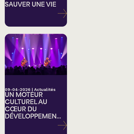
SAUVER UNE VIE
09-04-2026
|
Actualités
UN MOTEUR
CULTUREL AU
CŒUR DU
DÉVELOPPEMEN...