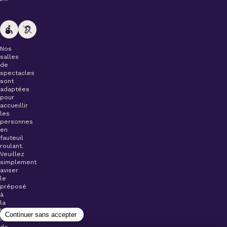
Nos
salles
de
spectacles
sont
adaptées
pour
accueillir
les
personnes
en
fauteuil
roulant.
Veuillez
simplement
aviser
le
préposé
à
la
billetterie
lors
de