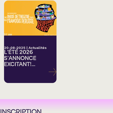
20-08-2025
|
Actualités
L’ÉTÉ 2026
S’ANNONCE
EXCITANT!...
INSCRIPTION