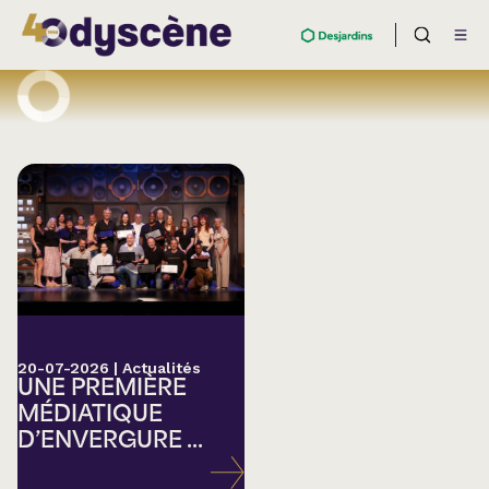
20-07-2026
|
Actualités
UNE PREMIÈRE
MÉDIATIQUE
D’ENVERGURE ...