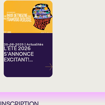
20-08-2025
|
Actualités
L’ÉTÉ 2026
S’ANNONCE
EXCITANT!...
INSCRIPTION