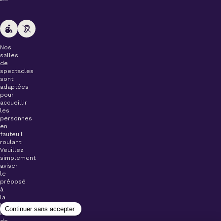
Nos
salles
de
spectacles
sont
adaptées
pour
accueillir
les
personnes
en
fauteuil
roulant.
Veuillez
simplement
aviser
le
préposé
à
la
billetterie
lors
de