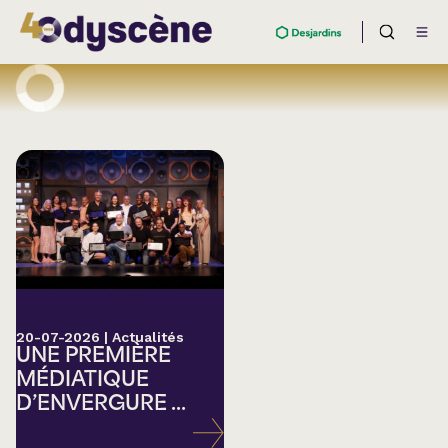
20-07-2026
|
Actualités
UNE PREMIÈRE
MÉDIATIQUE
D’ENVERGURE ...