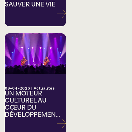
SAUVER UNE VIE
09-04-2026
|
Actualités
UN MOTEUR
CULTUREL AU
CŒUR DU
DÉVELOPPEMEN...