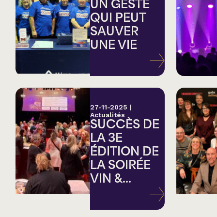
Country
UN GESTE
QUI PEUT
SAUVER
Famille
UNE VIE
Spectacles en loc
27-11-2025
|
Actualités
SUCCÈS DE
LA 3E
ÉDITION DE
LA SOIRÉE
VIN &...