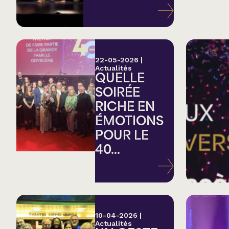
Variété
Hommage
22-05-2026
|
Actualités
QUELLE
Théâtre
SOIRÉE
RICHE EN
Saison estivale
ÉMOTIONS
POUR LE
Apéro et perfo
40...
Musique (Blues, fo
traditionnelle)
10-04-2026
|
Actualités