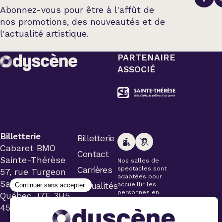
Abonnez-vous pour être à l'affût de
nos promotions, des nouveautés et de
l'actualité artistique.
PARTENAIRE
ASSOCIÉ
Billetterie
Billetterie
Cabaret BMO
Contact
Sainte-Thérèse
Nos salles de
Carrières
spectacles sont
57, rue Turgeon
adaptées pour
Sainte-Thérèse
Actualités
accueillir les
personnes en
Québec J7E 3H5
fauteuil roulant.
450 434-4006
Veuillez
simplement aviser