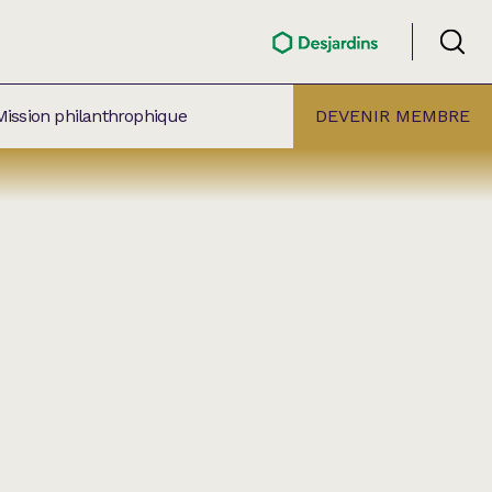
Mission philanthrophique
DEVENIR MEMBRE
ÉLECTION PAR
ALLE
âtre Lionel-Groulx
aret BMO Sainte-Thérèse