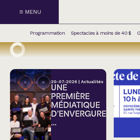
MENU
Programmation
Spectacles à moins de 40 $
O
CALENDRI
NOUVEAU
NOS
SUPPLÉM
SPECTACL
20-07-2026
|
Actualités
UNE
CATÉGOR
PREMIÈRE
MÉDIATIQUE
Humour
D’ENVERGURE
...
Chanson