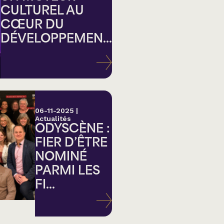
CULTUREL AU
CŒUR DU
DÉVELOPPEMEN...
ation
06-11-2025
|
Actualités
ODYSCÈNE :
FIER D’ÊTRE
NOMINÉ
PARMI LES
FI...