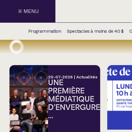
MENU
Programmation
Spectacles à moins de 40 $
O
CALENDRI
NOUVEAU
NOS
SUPPLÉM
SPECTACL
20-07-2026
|
Actualités
UNE
CATÉGOR
PREMIÈRE
MÉDIATIQUE
Humour
D’ENVERGURE
...
Chanson