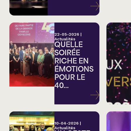
Variété
Hommage
22-05-2026
|
Actualités
QUELLE
Théâtre
SOIRÉE
RICHE EN
Saison estivale
ÉMOTIONS
POUR LE
Apéro et perfo
40...
Musique (Blues, fo
traditionnelle)
10-04-2026
|
Actualités