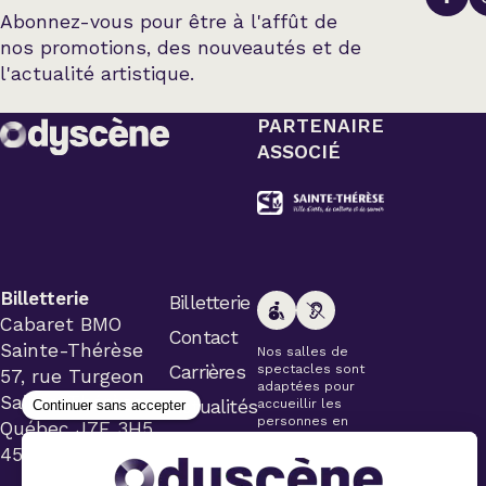
Abonnez-vous pour être à l'affût de
nos promotions, des nouveautés et de
l'actualité artistique.
PARTENAIRE
ASSOCIÉ
Billetterie
Billetterie
Cabaret BMO
Contact
Sainte-Thérèse
Nos salles de
Carrières
spectacles sont
57, rue Turgeon
adaptées pour
Sainte-Thérèse
Actualités
accueillir les
personnes en
Québec J7E 3H5
fauteuil roulant.
450 434-4006
Veuillez
simplement aviser