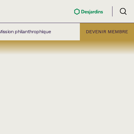
Mission philanthrophique
DEVENIR MEMBRE
ÉLECTION PAR
ALLE
âtre Lionel-Groulx
aret BMO Sainte-Thérèse