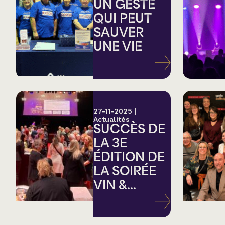
Country
UN GESTE
QUI PEUT
SAUVER
Famille
UNE VIE
Spectacles en loc
27-11-2025
|
Actualités
SUCCÈS DE
LA 3E
ÉDITION DE
LA SOIRÉE
VIN &...