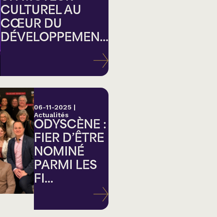
CULTUREL AU
CŒUR DU
DÉVELOPPEMEN...
ation
06-11-2025
|
Actualités
ODYSCÈNE :
FIER D’ÊTRE
NOMINÉ
PARMI LES
FI...