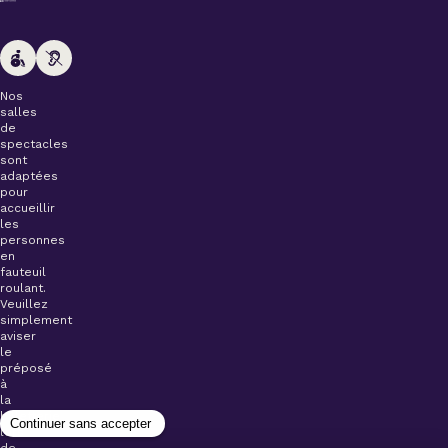
Nos
salles
de
spectacles
sont
adaptées
pour
accueillir
les
personnes
en
fauteuil
roulant.
Veuillez
simplement
aviser
le
préposé
à
la
billetterie
lors
de