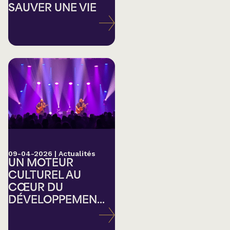
SAUVER UNE VIE
09-04-2026
|
Actualités
UN MOTEUR
CULTUREL AU
CŒUR DU
DÉVELOPPEMEN...