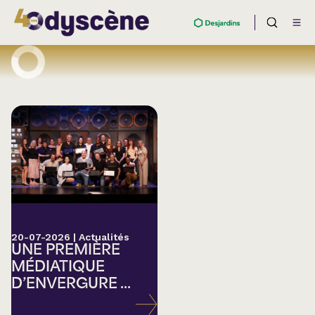
20-07-2026
|
Actualités
UNE PREMIÈRE
MÉDIATIQUE
D’ENVERGURE ...