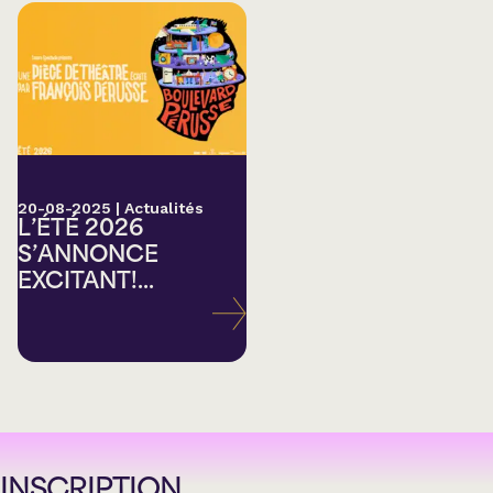
20-08-2025
|
Actualités
L’ÉTÉ 2026
S’ANNONCE
EXCITANT!...
INSCRIPTION