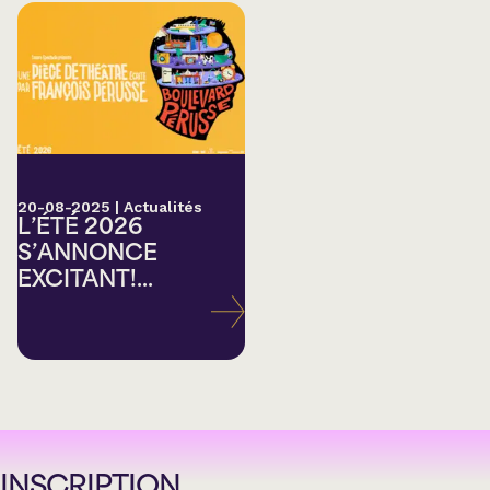
20-08-2025
|
Actualités
L’ÉTÉ 2026
S’ANNONCE
EXCITANT!...
INSCRIPTION