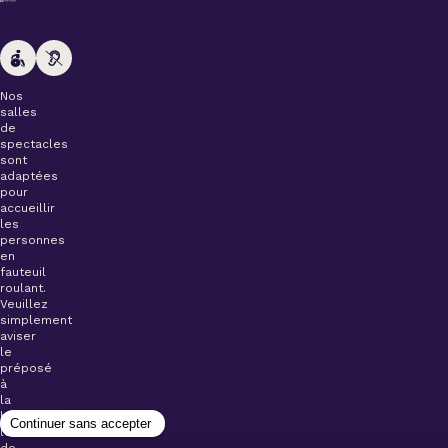
Nos
salles
de
spectacles
sont
adaptées
pour
accueillir
les
personnes
en
fauteuil
roulant.
Veuillez
simplement
aviser
le
préposé
à
la
billetterie
lors
de