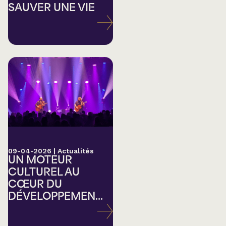
SAUVER UNE VIE
09-04-2026
|
Actualités
UN MOTEUR
CULTUREL AU
CŒUR DU
DÉVELOPPEMEN...