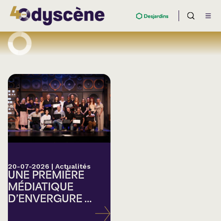
20-07-2026
|
Actualités
UNE PREMIÈRE
MÉDIATIQUE
D’ENVERGURE ...