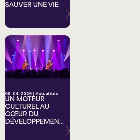
SAUVER UNE VIE
09-04-2026
|
Actualités
UN MOTEUR
CULTUREL AU
CŒUR DU
DÉVELOPPEMEN...