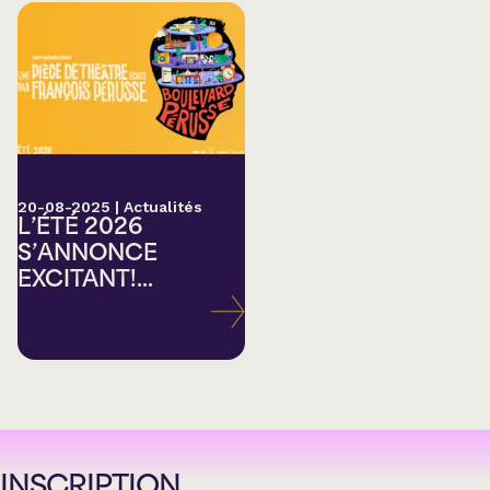
20-08-2025
|
Actualités
L’ÉTÉ 2026
S’ANNONCE
EXCITANT!...
INSCRIPTION