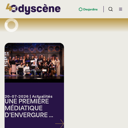
20-07-2026
|
Actualités
UNE PREMIÈRE
MÉDIATIQUE
D’ENVERGURE ...