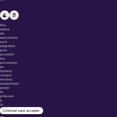
Nos
salles
de
spectacles
sont
adaptées
pour
accueillir
les
personnes
en
fauteuil
roulant.
Veuillez
simplement
aviser
le
préposé
à
la
billetterie
lors
de