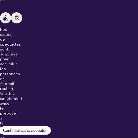
Nos
salles
de
spectacles
sont
adaptées
pour
accueillir
les
personnes
en
fauteuil
roulant.
Veuillez
simplement
aviser
le
préposé
à
la
billetterie
lors
de