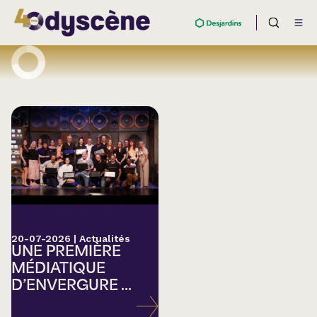
20-07-2026
|
Actualités
UNE PREMIÈRE
MÉDIATIQUE
D’ENVERGURE ...