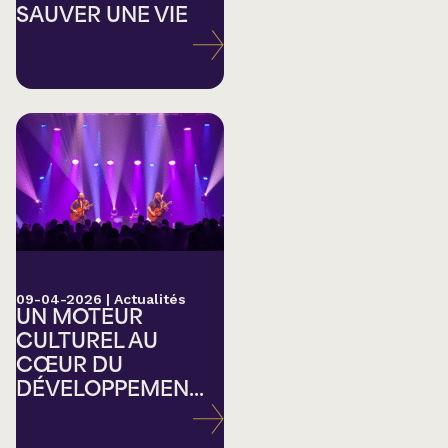
SAUVER UNE VIE
09-04-2026
|
Actualités
UN MOTEUR
CULTUREL AU
CŒUR DU
DÉVELOPPEMEN...