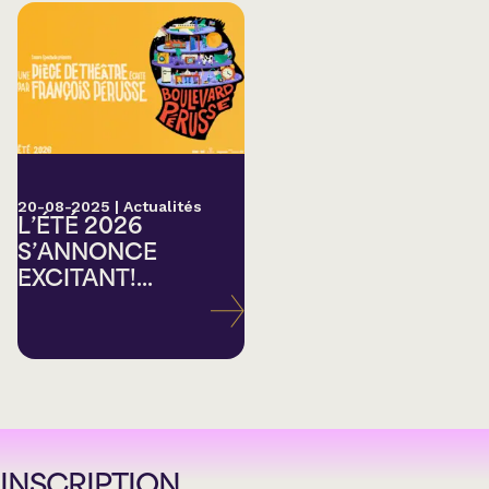
20-08-2025
|
Actualités
L’ÉTÉ 2026
S’ANNONCE
EXCITANT!...
INSCRIPTION