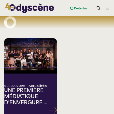
20-07-2026
|
Actualités
UNE PREMIÈRE
MÉDIATIQUE
D’ENVERGURE ...