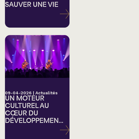
SAUVER UNE VIE
09-04-2026
|
Actualités
UN MOTEUR
CULTUREL AU
CŒUR DU
DÉVELOPPEMEN...