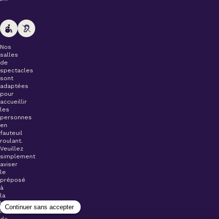
Nos
salles
de
spectacles
sont
adaptées
pour
accueillir
les
personnes
en
fauteuil
roulant.
Veuillez
simplement
aviser
le
préposé
à
la
billetterie
lors
de