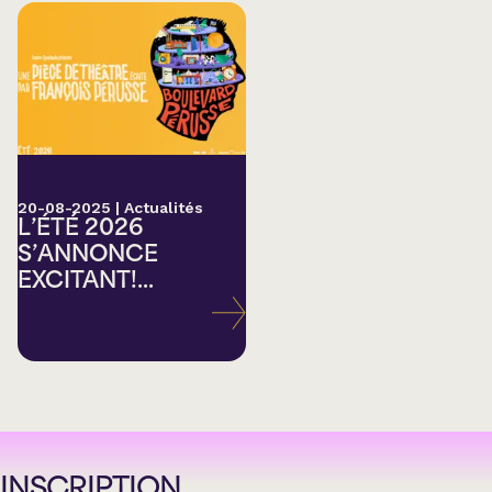
20-08-2025
|
Actualités
L’ÉTÉ 2026
S’ANNONCE
EXCITANT!...
INSCRIPTION