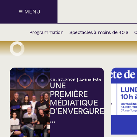
MENU
Programmation
Spectacles à moins de 40 $
O
CALENDRI
NOUVEAU
NOS
SUPPLÉM
SPECTACL
20-07-2026
|
Actualités
UNE
CATÉGOR
PREMIÈRE
MÉDIATIQUE
Humour
D’ENVERGURE
...
Chanson