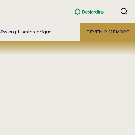
Mission philanthrophique
DEVENIR MEMBRE
ÉLECTION PAR
ALLE
âtre Lionel-Groulx
aret BMO Sainte-Thérèse