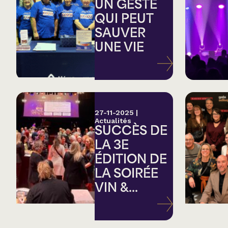
Country
UN GESTE
QUI PEUT
SAUVER
Famille
UNE VIE
Spectacles en loc
27-11-2025
|
Actualités
SUCCÈS DE
LA 3E
ÉDITION DE
LA SOIRÉE
VIN &...