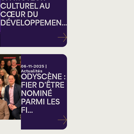
CULTUREL AU
CŒUR DU
DÉVELOPPEMEN...
ation
06-11-2025
|
Actualités
ODYSCÈNE :
FIER D’ÊTRE
NOMINÉ
PARMI LES
FI...