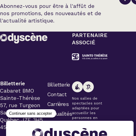
Abonnez-vous pour être à l'affût de
nos promotions, des nouveautés et de
l'actualité artistique.
PARTENAIRE
ASSOCIÉ
Billetterie
Billetterie
Cabaret BMO
Contact
Sainte-Thérèse
Nos salles de
Carrières
spectacles sont
57, rue Turgeon
adaptées pour
Sainte-Thérèse
Actualités
accueillir les
personnes en
Québec J7E 3H5
fauteuil roulant.
450 434-4006
Veuillez
simplement aviser