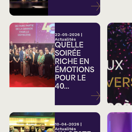
Variété
Hommage
22-05-2026
|
Actualités
QUELLE
Théâtre
SOIRÉE
RICHE EN
Saison estivale
ÉMOTIONS
POUR LE
Apéro et perfo
40...
Musique (Blues, fo
traditionnelle)
10-04-2026
|
Actualités