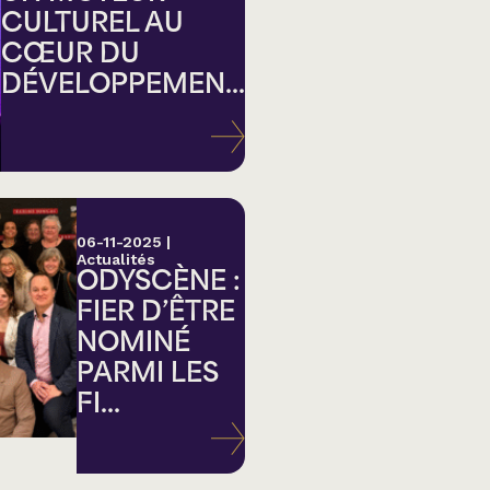
CULTUREL AU
CŒUR DU
DÉVELOPPEMEN...
ation
06-11-2025
|
Actualités
ODYSCÈNE :
FIER D’ÊTRE
NOMINÉ
PARMI LES
FI...