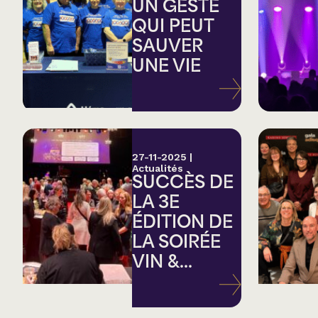
Country
UN GESTE
QUI PEUT
SAUVER
Famille
UNE VIE
Spectacles en loc
27-11-2025
|
Actualités
SUCCÈS DE
LA 3E
ÉDITION DE
LA SOIRÉE
VIN &...