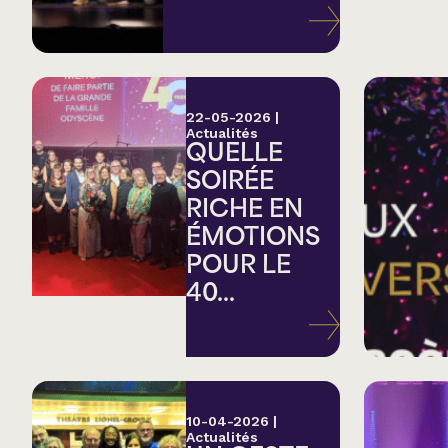
Variété
Hommage
22-05-2026
|
Actualités
QUELLE
Théâtre
SOIRÉE
RICHE EN
Saison estivale
ÉMOTIONS
POUR LE
Apéro et perfo
40...
Musique (Blues, fo
traditionnelle)
10-04-2026
|
Actualités