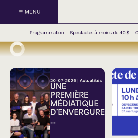
MENU
Programmation
Spectacles à moins de 40 $
O
CALENDRI
NOUVEAU
NOS
SUPPLÉM
SPECTACL
20-07-2026
|
Actualités
UNE
CATÉGOR
PREMIÈRE
MÉDIATIQUE
Humour
D’ENVERGURE
...
Chanson