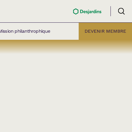
Mission philanthrophique
DEVENIR MEMBRE
ÉLECTION PAR
ALLE
âtre Lionel-Groulx
aret BMO Sainte-Thérèse