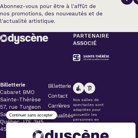
Abonnez-vous pour être à l'affût de
nos promotions, des nouveautés et de
l'actualité artistique.
PARTENAIRE
ASSOCIÉ
Billetterie
Billetterie
Cabaret BMO
Contact
Sainte-Thérèse
Nos salles de
Carrières
spectacles sont
57, rue Turgeon
adaptées pour
Sainte-Thérèse
Actualités
accueillir les
personnes en
Québec J7E 3H5
fauteuil roulant.
450 434-4006
Veuillez
simplement aviser