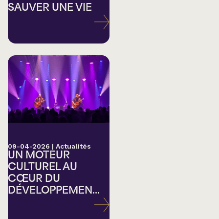
SAUVER UNE VIE
09-04-2026
|
Actualités
UN MOTEUR
CULTUREL AU
CŒUR DU
DÉVELOPPEMEN...