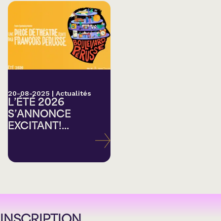
20-08-2025
|
Actualités
L’ÉTÉ 2026
S’ANNONCE
EXCITANT!...
INSCRIPTION