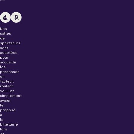
Nos
salles
de
spectacles
sont
adaptées
pour
accueillir
les
personnes
en
fauteuil
roulant.
Veuillez
simplement
aviser
le
préposé
à
la
billetterie
lors
de