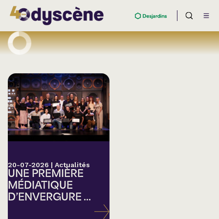
20-07-2026
|
Actualités
UNE PREMIÈRE
MÉDIATIQUE
D’ENVERGURE ...