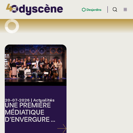
20-07-2026
|
Actualités
UNE PREMIÈRE
MÉDIATIQUE
D’ENVERGURE ...