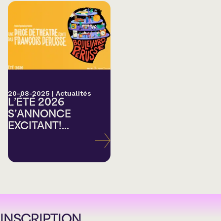
20-08-2025
|
Actualités
L’ÉTÉ 2026
S’ANNONCE
EXCITANT!...
INSCRIPTION