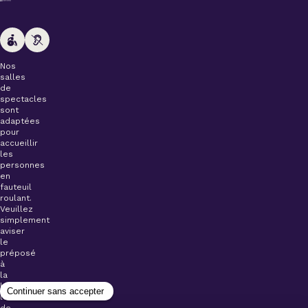
Nos
salles
de
spectacles
sont
adaptées
pour
accueillir
les
personnes
en
fauteuil
roulant.
Veuillez
simplement
aviser
le
préposé
à
la
billetterie
lors
de