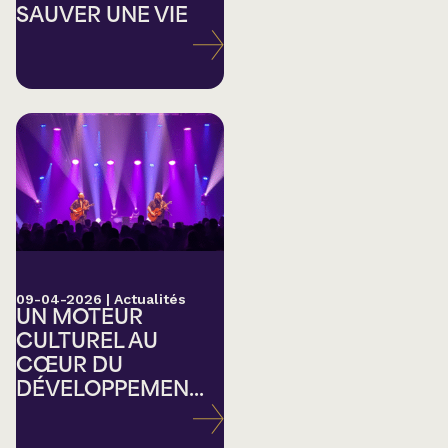
SAUVER UNE VIE
09-04-2026
|
Actualités
UN MOTEUR
CULTUREL AU
CŒUR DU
DÉVELOPPEMEN...