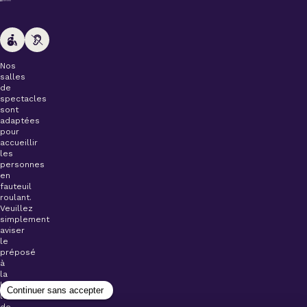
Nos
salles
de
spectacles
sont
adaptées
pour
accueillir
les
personnes
en
fauteuil
roulant.
Veuillez
simplement
aviser
le
préposé
à
la
billetterie
lors
de