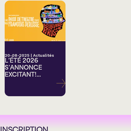
20-08-2025
|
Actualités
L’ÉTÉ 2026
S’ANNONCE
EXCITANT!...
INSCRIPTION