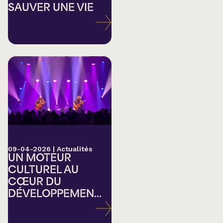
SAUVER UNE VIE
09-04-2026
|
Actualités
UN MOTEUR
CULTUREL AU
CŒUR DU
DÉVELOPPEMEN...