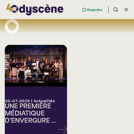
20-07-2026
|
Actualités
UNE PREMIÈRE
MÉDIATIQUE
D’ENVERGURE ...