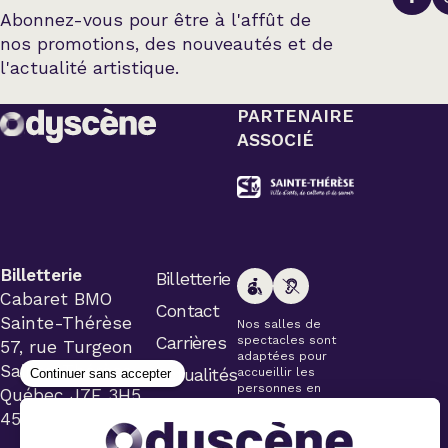
Abonnez-vous pour être à l'affût de
nos promotions, des nouveautés et de
l'actualité artistique.
PARTENAIRE
ASSOCIÉ
Billetterie
Billetterie
Cabaret BMO
Contact
Sainte-Thérèse
Nos salles de
Carrières
spectacles sont
57, rue Turgeon
adaptées pour
Sainte-Thérèse
Actualités
accueillir les
personnes en
Québec J7E 3H5
fauteuil roulant.
450 434-4006
Veuillez
simplement aviser