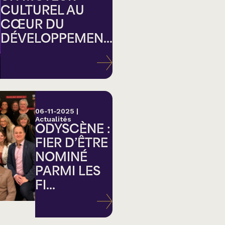
CULTUREL AU
CŒUR DU
DÉVELOPPEMEN...
ation
06-11-2025
|
Actualités
ODYSCÈNE :
FIER D’ÊTRE
NOMINÉ
PARMI LES
FI...