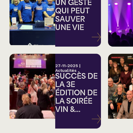
Country
UN GESTE
QUI PEUT
SAUVER
Famille
UNE VIE
Spectacles en loc
27-11-2025
|
Actualités
SUCCÈS DE
LA 3E
ÉDITION DE
LA SOIRÉE
VIN &...