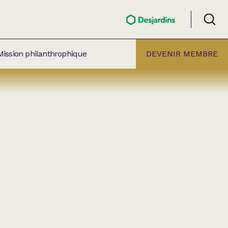
Mission philanthrophique
DEVENIR MEMBRE
ÉLECTION PAR
ALLE
âtre Lionel-Groulx
aret BMO Sainte-Thérèse