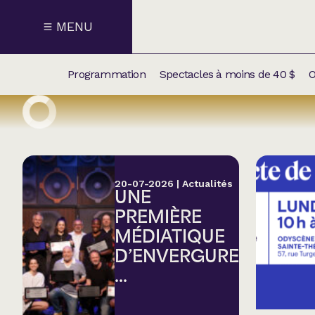
MENU
Programmation
Spectacles à moins de 40 $
O
CALENDRI
NOUVEAU
NOS
SUPPLÉM
SPECTACL
20-07-2026
|
Actualités
UNE
CATÉGOR
PREMIÈRE
MÉDIATIQUE
Humour
D’ENVERGURE
...
Chanson