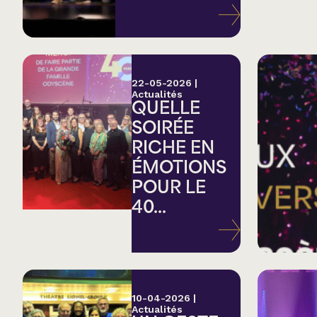
Variété
Hommage
22-05-2026
|
Actualités
QUELLE
Théâtre
SOIRÉE
RICHE EN
Saison estivale
ÉMOTIONS
POUR LE
Apéro et perfo
40...
Musique (Blues, fo
traditionnelle)
10-04-2026
|
Actualités