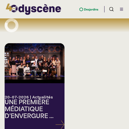
20-07-2026
|
Actualités
UNE PREMIÈRE
MÉDIATIQUE
D’ENVERGURE ...