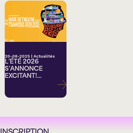
20-08-2025
|
Actualités
L’ÉTÉ 2026
S’ANNONCE
EXCITANT!...
INSCRIPTION