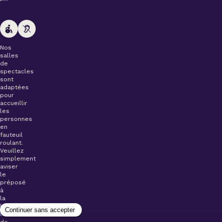
Nos
salles
de
spectacles
sont
adaptées
pour
accueillir
les
personnes
en
fauteuil
roulant.
Veuillez
simplement
aviser
le
préposé
à
la
billetterie
lors
de