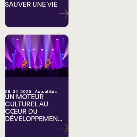
SAUVER UNE VIE
09-04-2026
|
Actualités
UN MOTEUR
CULTUREL AU
CŒUR DU
DÉVELOPPEMEN...