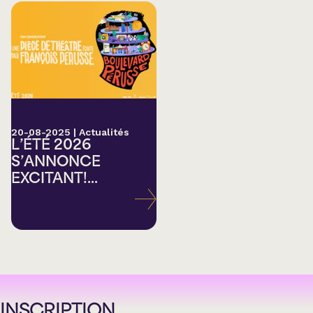
20-08-2025
|
Actualités
L’ÉTÉ 2026
S’ANNONCE
EXCITANT!...
INSCRIPTION