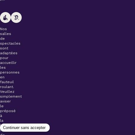
Nos
salles
de
spectacles
sont
adaptées
pour
accueillir
les
personnes
en
fauteuil
roulant.
Veuillez
simplement
aviser
le
préposé
à
la
billetterie
lors
de