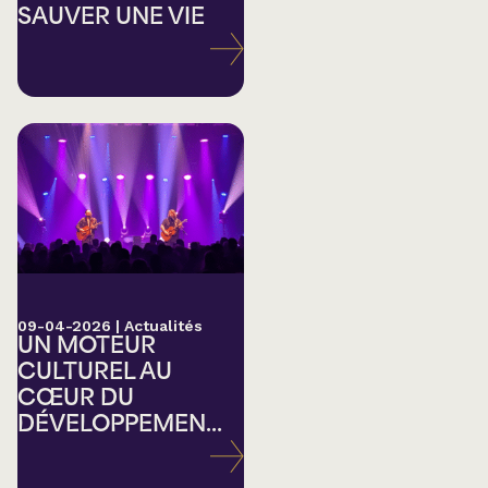
SAUVER UNE VIE
09-04-2026
|
Actualités
UN MOTEUR
CULTUREL AU
CŒUR DU
DÉVELOPPEMEN...